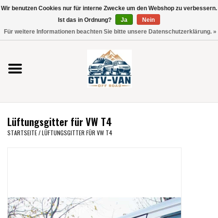
Wir benutzen Cookies nur für interne Zwecke um den Webshop zu verbessern.
Verwende
Ist das in Ordnung?
Ja
Nein
die
0 Artikel - €0,00
Für weitere Informationen beachten Sie bitte unsere Datenschutzerklärung. »
Pfeile
Startseite
nach
oben
und
Vito / V-Klasse 447
unten,
um
Viano /Vito 639
das
Lüftungsgitter für VW T4
verfügbare
VW T7 2025
STARTSEITE
/
LÜFTUNGSGITTER FÜR VW T4
Ergebnis
auszuwählen.
VW T6
Drücke
die
Eingabetaste,
VW T5
um
zum
VW CRAFTER / MAN TGE