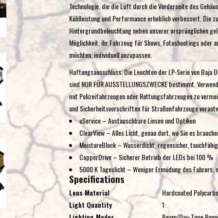
Technologie, die die Luft durch die Vorderseite des Gehäus
Kühlleistung und Performance erheblich verbessert. Die zu
Hintergrundbeleuchtung neben unserer ursprünglichen gel
Möglichkeit, ihr Fahrzeug für Shows, Fotoshootings oder 
möchten, individuell anzupassen.
Haftungsausschluss: Die Leuchten der LP-Serie von Baja D
sind NUR FÜR AUSSTELLUNGSZWECKE bestimmt. Verwenden S
mit Polizeifahrzeugen oder Rettungsfahrzeugen zu vermeid
und Sicherheitsvorschriften für Straßenfahrzeuge verantw
uService – Austauschbare Linsen und Optiken
ClearView – Alles Licht, genau dort, wo Sie es brauche
MoistureBlock – Wasserdicht, regensicher, tauchfähig
CopperDrive – Sicherer Betrieb der LEDs bei 100 %
5000 K Tageslicht – Weniger Ermüdung des Fahrers, n
Specifications
Lens Material
Hardcoated Polycarb
Light Quantity
1
Lighting Modes
Beam/Day-Time Runni