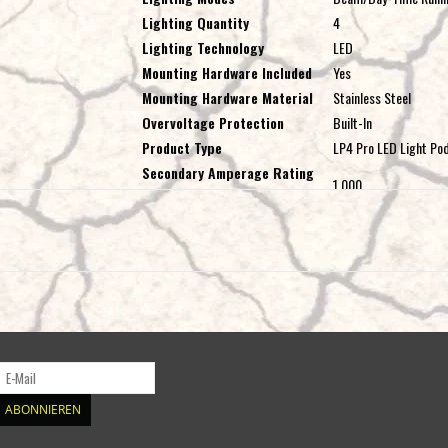
Lighting Quantity
4
Lighting Technology
LED
Mounting Hardware Included
Yes
Mounting Hardware Material
Stainless Steel
Overvoltage Protection
Built-In
Product Type
LP4 Pro LED Light Po
Secondary Amperage Rating
1.000
(A)
Secondary Brightness
1972
(Lumens)
Secondary Light Quantity
4 LEDs
Secondary Lighting Technology
LED
Secondary Lighting Type
Integrated Peripheral
Secondary Wattage (W)
15
Terminal Connector
DT06-4S Deutsch
Terminal Type
Mating Connector
ABONNIEREN
Universal or Specific
Universal
Wattage (W)
75.900