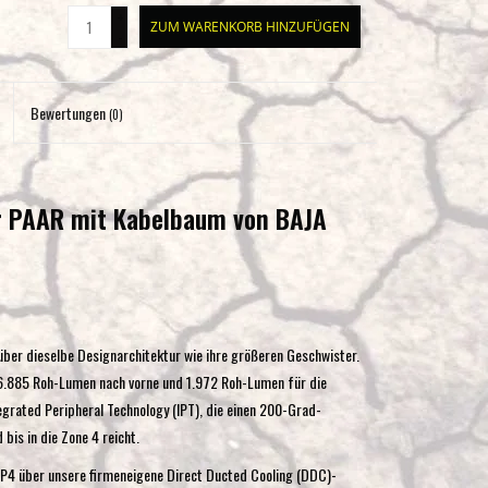
+
Eingabetaste,
ZUM WARENKORB HINZUFÜGEN
-
um
zum
ausgewählten
Bewertungen
(0)
Suchergebnis
zu
gelangen.
Benutzer
r PAAR mit Kabelbaum von BAJA
von
Touchgeräten
können
Touch-
und
 über dieselbe Designarchitektur wie ihre größeren Geschwister.
Streichgesten
6.885 Roh-Lumen nach vorne und 1.972 Roh-Lumen für die
verwenden.
egrated Peripheral Technology (IPT), die einen 200-Grad-
 bis in die Zone 4 reicht.
LP4 über unsere firmeneigene Direct Ducted Cooling (DDC)-