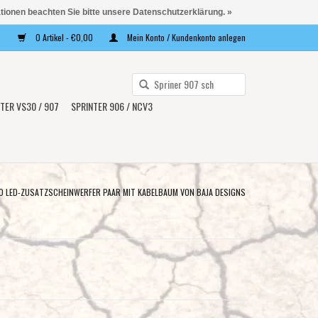
ationen beachten Sie bitte unsere Datenschutzerklärung. »
0 Artikel - €0,00
Mein Konto / Kundenkonto anlegen
Verwende
die
TER VS30 / 907
SPRINTER 906 / NCV3
Pfeile
nach
oben
und
unten,
O LED-ZUSATZSCHEINWERFER PAAR MIT KABELBAUM VON BAJA DESIGNS
um
das
verfügbare
Ergebnis
auszuwählen.
Drücke
die