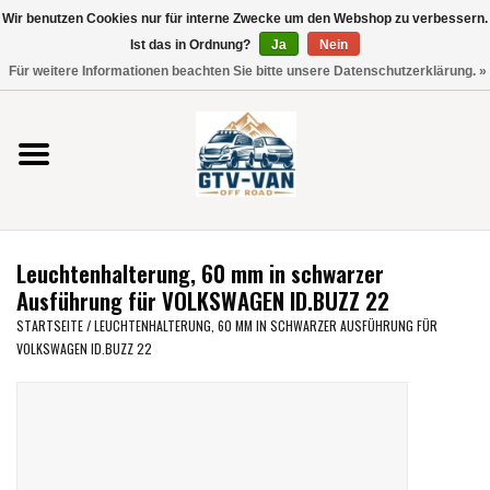
Wir benutzen Cookies nur für interne Zwecke um den Webshop zu verbessern.
Verwende
Ist das in Ordnung?
Ja
Nein
die
0 Artikel - €0,00
Für weitere Informationen beachten Sie bitte unsere Datenschutzerklärung. »
Pfeile
Startseite
nach
oben
und
Vito / V-Klasse 447
unten,
um
Viano /Vito 639
das
Leuchtenhalterung, 60 mm in schwarzer
verfügbare
VW T7 2025
Ausführung für VOLKSWAGEN ID.BUZZ 22
Ergebnis
STARTSEITE
/
LEUCHTENHALTERUNG, 60 MM IN SCHWARZER AUSFÜHRUNG FÜR
auszuwählen.
VOLKSWAGEN ID.BUZZ 22
VW T6
Drücke
die
Eingabetaste,
VW T5
um
zum
VW CRAFTER / MAN TGE