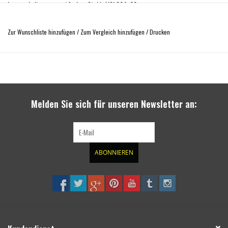
Lampenhalter aus rostfreiem Stahl, AISI 304, 60 mm.
Gewicht: 5,3 kg.
Zur Wunschliste hinzufügen
/
Zum Vergleich hinzufügen
/
Drucken
Hergestellt aus stabilen Edelstahlrohrprofilen für eine stabile Installation der
Lampen. Verfügt über 3 Befestigungsmöglichkeiten für zusätzliche
Scheinwerfer.
Kompatibel mit Fahrzeugen mit Frontparksensoren, ACC-Sensoren und
Anhängern.
Melden Sie sich für unseren Newsletter an:
Die Installation erfolgt einfach - für die Installation sind nur normale
Werkzeuge erforderlich. Lediglich der Frontstoßfänger muss dafür temporär
demontiert werden.
ABONNIEREN
Lieferung von Zubehör inkl. Montagematerial und EU-Zulassung.
Möglicherweise nicht kompatibel mit Frontkamera.
Die Beleuchtungseinheiten sind nicht im Lieferumfang enthalten und können
separat erworben werden! Die Nietmuttern für die Befestigung sind bereits
angebracht.