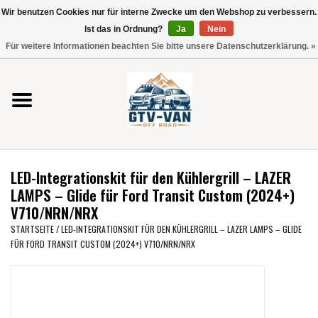
Wir benutzen Cookies nur für interne Zwecke um den Webshop zu verbessern.
Verwende
Ist das in Ordnung?
Ja
Nein
die
0 Artikel - €0,00
Für weitere Informationen beachten Sie bitte unsere Datenschutzerklärung. »
Pfeile
Startseite
nach
oben
und
Vito / V-Klasse 447
unten,
um
Viano /Vito 639
das
LED-Integrationskit für den Kühlergrill – LAZER
verfügbare
VW T7 2025
LAMPS – Glide für Ford Transit Custom (2024+)
Ergebnis
V710/NRN/NRX
auszuwählen.
VW T6
STARTSEITE
/
LED-INTEGRATIONSKIT FÜR DEN KÜHLERGRILL – LAZER LAMPS – GLIDE
Drücke
FÜR FORD TRANSIT CUSTOM (2024+) V710/NRN/NRX
die
Eingabetaste,
VW T5
um
zum
VW CRAFTER / MAN TGE