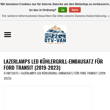
Wir benutzen Cookies nur für interne Zwecke um den Webshop zu verbessern.
Verwende
Ist das in Ordnung?
Ja
Nein
die
0 Artikel - €0,00
Für weitere Informationen beachten Sie bitte unsere Datenschutzerklärung. »
Pfeile
Startseite
nach
oben
und
Vito / V-Klasse 447
unten,
um
Viano /Vito 639
das
LAZERLAMPS LED KÜHLERGRILL-EINBAUSATZ FÜR
verfügbare
VW T7 2025
FORD TRANSIT (2019-2023)
Ergebnis
STARTSEITE
/
LAZERLAMPS LED KÜHLERGRILL-EINBAUSATZ FÜR FORD TRANSIT (2019-
auszuwählen.
2023)
VW T6
Drücke
die
Eingabetaste,
VW T5
um
zum
VW CRAFTER / MAN TGE