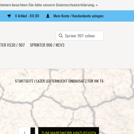
ationen beachten Sie bitte unsere Datenschutzerklärung. »
0 Artikel - €0,00
Mein Konto / Kundenkonto anlegen
Verwende
die
TER VS30 / 907
SPRINTER 906 / NCV3
Pfeile
nach
oben
und
unten,
STARTSEITE
/
LAZER LED FERNLICHT EINBAUSATZ FÜR VW T6
um
das
verfügbare
Ergebnis
auszuwählen.
Drücke
+
die
ZUM WARENKORB HINZUFÜGEN