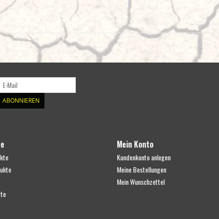
Made in UK
Wenn das Fahrzeug standardmäßig mit LED-Scheinwerfern 
Fernlichtsignal erkannt werden. In diesen Fällen und wenn 
werden sollen, muss zusätzlich eine CanM8-Fernlicht-Schn
 B
ased on standard setup i.e. x2 Triple-R 750 High Perf
ABONNIEREN
E-Mark Ref
27.5 x2
Voltage Range
9-32V
te
Mein Konto
LED Life
50,000 hours
ukte
Kundenkonto anlegen
Optical Efficiency
92%
ukte
Meine Bestellungen
Weight
2 kg
Mein Wunschzettel
HIGH BEAM FUNCTION
te
Total Luminous Flux
8200 Lm
Number of High Output LEDs
2 x 4