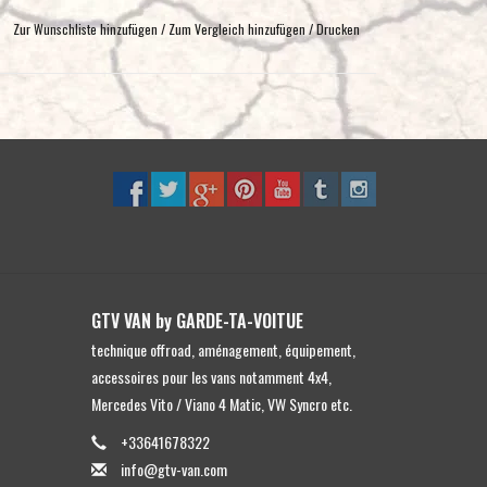
Zur Wunschliste hinzufügen
/
Zum Vergleich hinzufügen
/
Drucken
ausgestattet ist, kann möglicherweise kein 12-V-
die Lichter mit den Standard-Fernlicht-Fahrlichtern betrieben
ittstelle angeschlossen werden.
ormance LED Lamps:
GTV VAN by GARDE-TA-VOITUE
technique offroad, aménagement, équipement,
accessoires pour les vans notamment 4x4,
Mercedes Vito / Viano 4 Matic, VW Syncro etc.
+33641678322
info@gtv-van.com