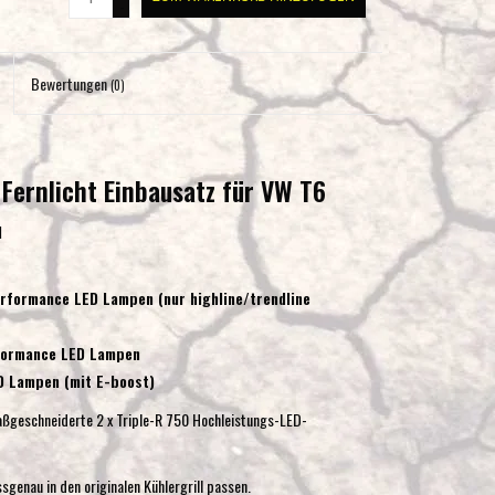
-
Eingabetaste,
um
zum
Bewertungen
(0)
ausgewählten
Suchergebnis
zu
Fernlicht Einbausatz für VW T6
gelangen.
Benutzer
l
von
Touchgeräten
können
performance LED Lampen (nur highline/trendline
Touch-
und
rformance LED Lampen
Streichgesten
ED Lampen (mit E-boost)
verwenden.
aßgeschneiderte 2 x Triple-R 750 Hochleistungs-LED-
sgenau in den originalen Kühlergrill passen.