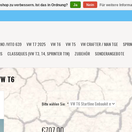
shop zu verbessern. Ist das in Ordnung?
Ja
Nein
Für weitere Inform
ANO /VITO 639
VW T7 2025
VW T6
VW T5
VW CRAFTER / MAN TGE
SPRIN
NS
CLASSIQUES (VW T3, T4, SPRINTER T1N)
ZUBEHÖR
SONDERANGEBOTE
VW T6
Bitte wählen Sie:
*
€707,00