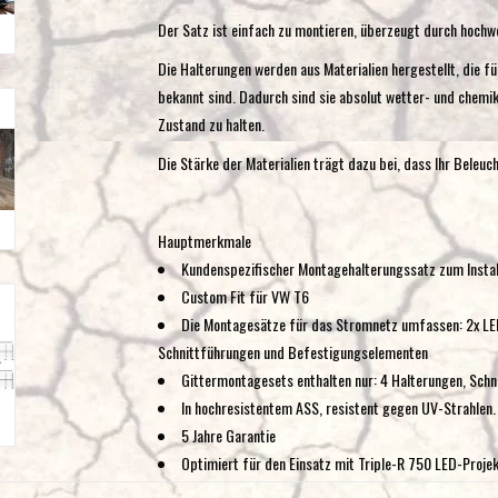
Der Satz ist einfach zu montieren, überzeugt durch hochwer
Die Halterungen werden aus Materialien hergestellt, die f
bekannt sind. Dadurch sind sie absolut wetter- und chemik
Zustand zu halten.
Die Stärke der Materialien trägt dazu bei, dass Ihr Beleuc
Hauptmerkmale
Kundenspezifischer Montagehalterungssatz zum Install
Custom Fit für VW T6
Die Montagesätze für das Stromnetz umfassen: 2x LE
Schnittführungen und Befestigungselementen
Gittermontagesets enthalten nur: 4 Halterungen, Sch
In hochresistentem ASS, resistent gegen UV-Strahlen.
5 Jahre Garantie
Optimiert für den Einsatz mit Triple-R 750 LED-Proje
Vollständige und geprüfte Lösung auf der Straße.