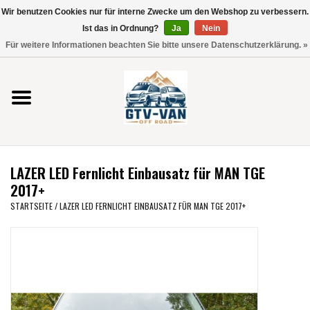
Wir benutzen Cookies nur für interne Zwecke um den Webshop zu verbessern.
Verwende
Ist das in Ordnung?
Ja
Nein
die
0 Artikel - €0,00
Für weitere Informationen beachten Sie bitte unsere Datenschutzerklärung. »
Pfeile
Startseite
nach
oben
und
Vito / V-Klasse 447
unten,
um
Viano /Vito 639
das
LAZER LED Fernlicht Einbausatz für MAN TGE
verfügbare
VW T7 2025
2017+
Ergebnis
STARTSEITE
/
LAZER LED FERNLICHT EINBAUSATZ FÜR MAN TGE 2017+
auszuwählen.
VW T6
Drücke
die
Eingabetaste,
VW T5
um
zum
VW CRAFTER / MAN TGE