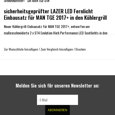
Artikelnummer::
GK-MAN TGE-01K
sicherheitsgeprüfter LAZER LED Fernlicht
Einbausatz für MAN TGE 2017+ in den Kühlergrill
Neuer Kühlergrill-Einbausatz für MAN TGE 2017+, entworfen um
maßgeschneiderte 2 x ST4 Evolution High Performance LED Spotlights in den
Kühlergrill eines MAN TGE 2017+ einzubauen.
Die Halterungen selbst sind Präzisionshalterungen, die passgenau in den
Zur Wunschliste hinzufügen
/
Zum Vergleich hinzufügen
/
Drucken
originalen Kühlergrill passen.
Der Satz ist einfach zu montieren, überzeugt durch hochwertige Qualität und
ist unglaublich robust.
Die Halterungen werden aus Materialien hergestellt, die für ihre ausgezeichnete
Melden Sie sich für unseren Newsletter an:
Robustheit und UV-Beständigkeit bekannt sind. Dadurch sind sie absolut
wetter- und chemikalienbeständig, um Ihre Anlage Jahr für Jahr in
einwandfreiem Zustand zu halten.
Die Stärke der Materialien trägt dazu bei, dass Ihr Beleuchtungssystem
ABONNIEREN
vollständig robust und sicher bleibt.