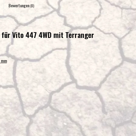
Eingabetaste,
Bewertungen
(0)
um
zum
ausgewählten
s für Vito 447 4WD mit Terranger
Suchergebnis
zu
gelangen.
Benutzer
5 mm
von
Touchgeräten
können
Touch-
und
Streichgesten
verwenden.