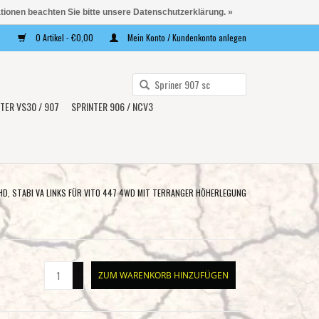
ationen beachten Sie bitte unsere Datenschutzerklärung. »
0 Artikel - €0,00
Mein Konto / Kundenkonto anlegen
Verwende
die
TER VS30 / 907
SPRINTER 906 / NCV3
Pfeile
nach
oben
und
unten,
D, STABI VA LINKS FÜR VITO 447 4WD MIT TERRANGER HÖHERLEGUNG
um
das
verfügbare
Ergebnis
+
ZUM WARENKORB HINZUFÜGEN
auszuwählen.
-
Drücke
die