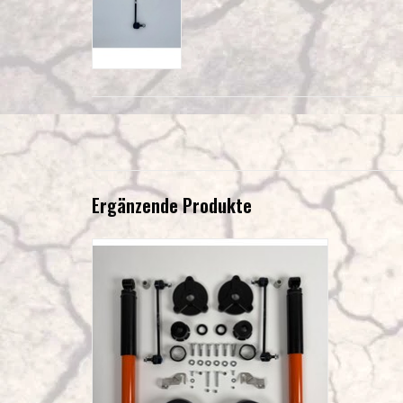
Ergänzende Produkte
Fahrzeug-Höherlegung Mercedes Vito / V-Klasse
447 4WD, um ca. 45 mm Terranger
ZUM WARENKORB HINZUFÜGEN