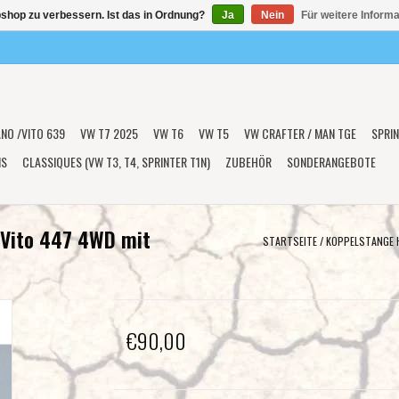
shop zu verbessern. Ist das in Ordnung?
Ja
Nein
Für weitere Inform
ANO /VITO 639
VW T7 2025
VW T6
VW T5
VW CRAFTER / MAN TGE
SPRIN
NS
CLASSIQUES (VW T3, T4, SPRINTER T1N)
ZUBEHÖR
SONDERANGEBOTE
r Vito 447 4WD mit
STARTSEITE
/
KOPPELSTANGE H
€90,00