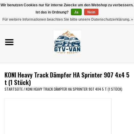
Wir benutzen Cookies nur für interne Zwecke um den Webshop zu verbessern.
Verwende
Ist das in Ordnung?
Ja
Nein
die
0 Artikel - €0,00
Für weitere Informationen beachten Sie bitte unsere Datenschutzerklärung. »
Pfeile
Startseite
nach
oben
und
Vito / V-Klasse 447
unten,
um
Viano /Vito 639
das
KONI Heavy Track Dämpfer HA Sprinter 907 4x4 5
verfügbare
VW T7 2025
t (1 Stück)
Ergebnis
STARTSEITE
/
KONI HEAVY TRACK DÄMPFER HA SPRINTER 907 4X4 5 T (1 STÜCK)
auszuwählen.
VW T6
Drücke
die
Eingabetaste,
VW T5
um
zum
VW CRAFTER / MAN TGE