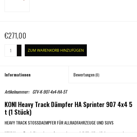
€271,00
+
ZUM WARENKORB HINZUFÜGEN
-
Informationen
Bewertungen
(0)
Artikelnummer::
GTV-K-907-4x4-HA-5T
KONI Heavy Track Dämpfer HA Sprinter 907 4x4 5
t (1 Stück)
HEAVY TRACK STOSSDAEMPFER FÜR ALLRADFAHRZEUGE UND SUVS
KONI Heavy Track Stossdaempfer wurden speziell für Allradfahrzeuge und