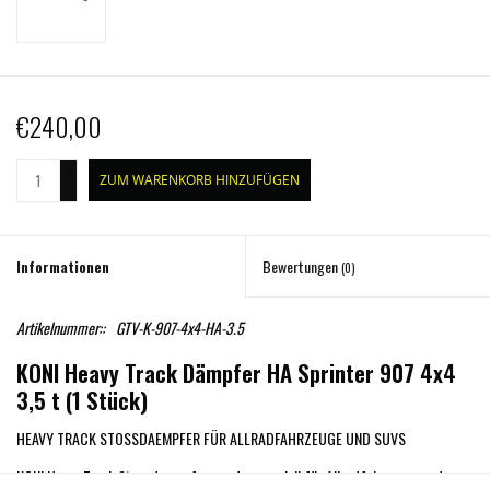
€240,00
+
ZUM WARENKORB HINZUFÜGEN
-
Informationen
Bewertungen
(0)
Artikelnummer::
GTV-K-907-4x4-HA-3.5
KONI Heavy Track Dämpfer HA Sprinter 907 4x4
3,5 t (1 Stück)
HEAVY TRACK STOSSDAEMPFER FÜR ALLRADFAHRZEUGE UND SUVS
KONI Heavy Track Stossdaempfer wurden speziell für Allradfahrzeuge und