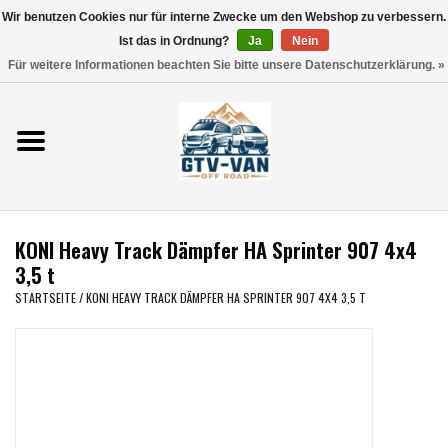
Wir benutzen Cookies nur für interne Zwecke um den Webshop zu verbessern.
Verwende
Ist das in Ordnung?
Ja
Nein
die
0 Artikel - €0,00
Für weitere Informationen beachten Sie bitte unsere Datenschutzerklärung. »
Pfeile
Startseite
nach
oben
und
Vito / V-Klasse 447
unten,
um
Viano /Vito 639
das
KONI Heavy Track Dämpfer HA Sprinter 907 4x4
verfügbare
VW T7 2025
3,5 t
Ergebnis
STARTSEITE
/
KONI HEAVY TRACK DÄMPFER HA SPRINTER 907 4X4 3,5 T
auszuwählen.
VW T6
Drücke
die
Eingabetaste,
VW T5
um
zum
VW CRAFTER / MAN TGE