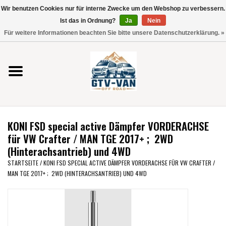
Wir benutzen Cookies nur für interne Zwecke um den Webshop zu verbessern.
Verwende
Ist das in Ordnung?
Ja
Nein
die
0 Artikel - €0,00
Für weitere Informationen beachten Sie bitte unsere Datenschutzerklärung. »
Pfeile
Startseite
nach
oben
und
Vito / V-Klasse 447
unten,
um
Viano /Vito 639
das
KONI FSD special active Dämpfer VORDERACHSE
verfügbare
VW T7 2025
für VW Crafter / MAN TGE 2017+ ; 2WD
Ergebnis
(Hinterachsantrieb) und 4WD
auszuwählen.
VW T6
STARTSEITE
/
KONI FSD SPECIAL ACTIVE DÄMPFER VORDERACHSE FÜR VW CRAFTER /
Drücke
MAN TGE 2017+ ; 2WD (HINTERACHSANTRIEB) UND 4WD
die
Eingabetaste,
VW T5
um
zum
VW CRAFTER / MAN TGE