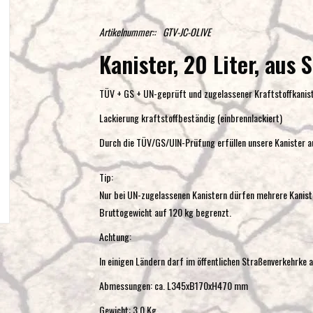
Artikelnummer::
GTV-JC-OLIVE
Kanister, 20 Liter, aus S
TÜV + GS + UN-geprüft und zugelassener Kraftstoffkanis
Lackierung kraftstoffbeständig (einbrennlackiert)
Durch die TÜV/GS/UIN-Prüfung erfüllen unsere Kanister 
Tip:
Nur bei UN-zugelassenen Kanistern dürfen mehrere Kanist
Bruttogewicht auf 120 kg begrenzt.
Achtung:
In einigen Ländern darf im öffentlichen Straßenverkehrke 
Abmessungen: ca. L345xB170xH470 mm
Gewicht: 3,0 Kg