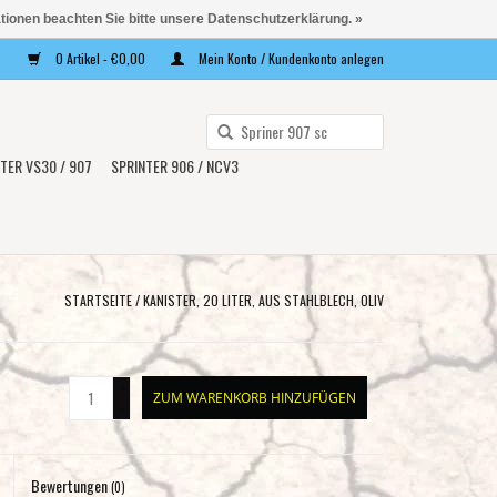
ationen beachten Sie bitte unsere Datenschutzerklärung. »
0 Artikel - €0,00
Mein Konto / Kundenkonto anlegen
Verwende
die
TER VS30 / 907
SPRINTER 906 / NCV3
Pfeile
nach
oben
und
unten,
STARTSEITE
/
KANISTER, 20 LITER, AUS STAHLBLECH, OLIV
um
das
verfügbare
+
ZUM WARENKORB HINZUFÜGEN
Ergebnis
-
auszuwählen.
Drücke
Bewertungen
die
(0)