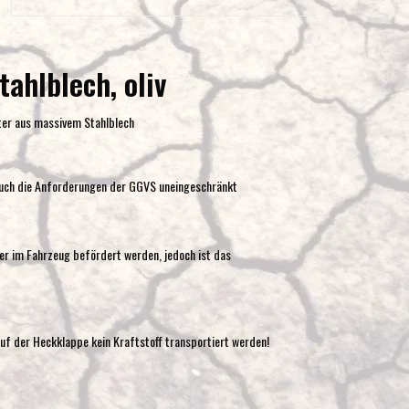
Eingabetaste,
um
zum
tahlblech, oliv
ausgewählten
Suchergebnis
ter aus massivem Stahlblech
zu
gelangen.
Benutzer
auch die Anforderungen der GGVS uneingeschränkt
von
Touchgeräten
können
er im Fahrzeug befördert werden, jedoch ist das
Touch-
und
Streichgesten
verwenden.
auf der Heckklappe kein Kraftstoff transportiert werden!