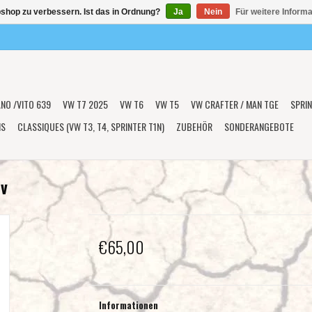
shop zu verbessern. Ist das in Ordnung?
Ja
Nein
Für weitere Inform
ANO /VITO 639
VW T7 2025
VW T6
VW T5
VW CRAFTER / MAN TGE
SPRIN
NS
CLASSIQUES (VW T3, T4, SPRINTER T1N)
ZUBEHÖR
SONDERANGEBOTE
iv
€65,00
Informationen