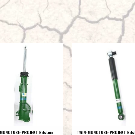
ONOTUBE-PROJEKT Bilstein Vorderachs
TWIN-MONOTUBE-PROJEKT Bilstein Hin
mpfer in Sonderlänge für Mercedes 447
Stoßdämpfer in Sonderlänge für Merce
2WD
(4Matic & 2WD)
ZUM WARENKORB HINZUFÜGEN
ZUM WARENKORB HINZUFÜGEN
MONOTUBE-PROJEKT Bilstein
TWIN-MONOTUBE-PROJEKT Bilst