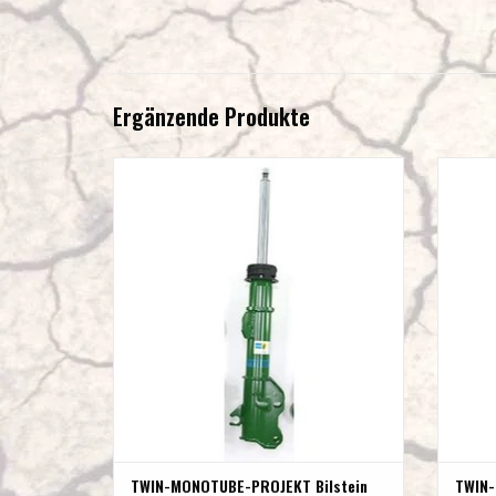
Ergänzende Produkte
TWIN-MONOTUBE-PROJEKT Bilstein Vorderachs
TWIN-M
Stoßdämpfer in Sonderlänge für Mercedes 447
Stoßdä
4Matic
ZUM WARENKORB HINZUFÜGEN
TWIN-MONOTUBE-PROJEKT Bilstein
TWIN-