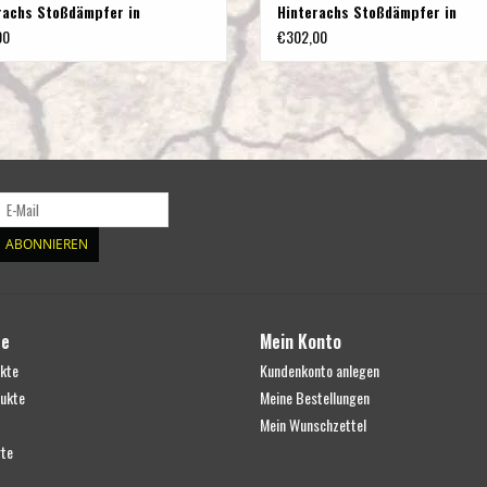
rachs Stoßdämpfer in
Hinterachs Stoßdämpfer in
rlänge für Mercedes 447 2WD
Sonderlänge für Mercedes 447
00
€302,00
(4Matic & 2WD)
ABONNIEREN
te
Mein Konto
ukte
Kundenkonto anlegen
ukte
Meine Bestellungen
Mein Wunschzettel
te