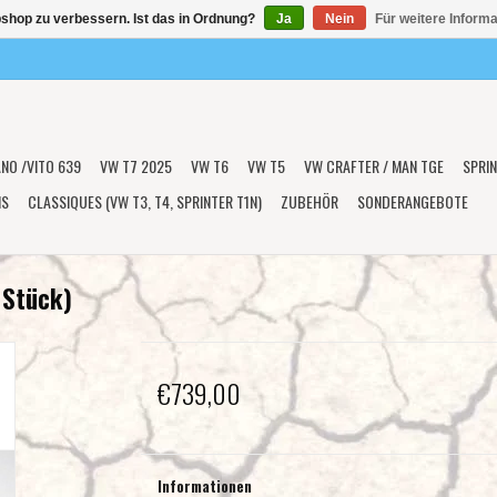
shop zu verbessern. Ist das in Ordnung?
Ja
Nein
Für weitere Inform
ANO /VITO 639
VW T7 2025
VW T6
VW T5
VW CRAFTER / MAN TGE
SPRIN
NS
CLASSIQUES (VW T3, T4, SPRINTER T1N)
ZUBEHÖR
SONDERANGEBOTE
 Stück)
€739,00
Informationen