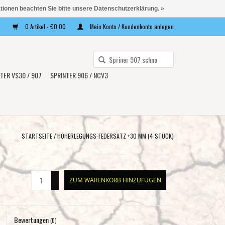
ationen beachten Sie bitte unsere Datenschutzerklärung. »
0 Artikel - €0,00
Mein Konto / Kundenkonto anlegen
Verwende
die
TER VS30 / 907
SPRINTER 906 / NCV3
Pfeile
nach
oben
und
unten,
STARTSEITE
/
HÖHERLEGUNGS-FEDERSATZ +30 MM (4 STÜCK)
um
das
verfügbare
+
ZUM WARENKORB HINZUFÜGEN
Ergebnis
-
auszuwählen.
Drücke
Bewertungen
die
(0)