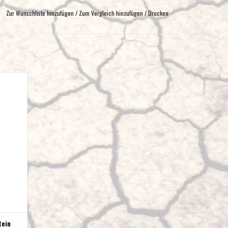
Zur Wunschliste hinzufügen
/
Zum Vergleich hinzufügen
/
Drucken
terachs
des 447
ein