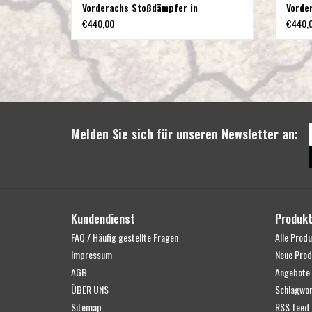
Vorderachs Stoßdämpfer in
Vorde
Sonderlänge für Mercedes 447
Sonde
€440,00
€440,
4Matic
Melden Sie sich für unseren Newsletter an:
Kundendienst
Produk
FAQ / Häufig gestellte Fragen
Alle Prod
Impressum
Neue Prod
AGB
Angebote
ÜBER UNS
Schlagwor
Sitemap
RSS feed