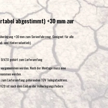
Eingabetaste,
um
zum
rtabel abgestimmt) +30 mm zur
ausgewählten
Suchergebnis
zu
herlegung +30 mm zum Serienfahrzeug. Geeignet für alle
gelangen.
ad- und Hinterradantieb).
Benutzer
von
Touchgeräten
9 StVZO gehört zum Lieferumfang
können
att vorgenommen werden. Nach der Montage muss eine
Touch-
genommen werden.
und
s zum Lieferumfang gehörenden TÜV Teilegutachtens.
Streichgesten
tVZO ist nach dem Einbau der Höherlegungsfedern
verwenden.