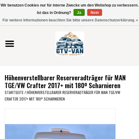
Wir benutzen Cookies nur für interne Zwecke um den Webshop zu verbessern.
Verwende
Ist das in Ordnung?
Ja
Nein
die
0 Artikel - €0,00
Für weitere Informationen beachten Sie bitte unsere Datenschutzerklärung. »
Pfeile
Startseite
nach
oben
und
Vito / V-Klasse 447
unten,
um
Viano /Vito 639
das
Höhenverstellbarer Reserveradträger für MAN
verfügbare
VW T7 2025
TGE/VW Crafter 2017+ mit 180º Scharnieren
Ergebnis
STARTSEITE
/
HÖHENVERSTELLBARER RESERVERADTRÄGER FÜR MAN TGE/VW
auszuwählen.
CRAFTER 2017+ MIT 180º SCHARNIEREN
VW T6
Drücke
die
Eingabetaste,
VW T5
um
zum
VW CRAFTER / MAN TGE