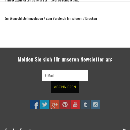
Leichtgewicht.
Zur Wunschliste hinzufügen
/
Zum Vergleich hinzufügen
/
Drucken
Die Positionierung des Reserverades ist in der Höhe verstellbar
Das Rad kann abgenommen werden, um den Transport anderer Gegenstände zu
ermöglichen.
Melden Sie sich für unseren Newsletter an:
ABONNIEREN