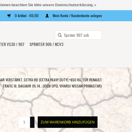
ationen beachten Sie bitte unsere Datenschutzerklärung. »
0 Artikel - €0,00
Mein Konto / Kundenkonto anlegen
Verwende
die
TER VS30 / 907
SPRINTER 906 / NCV3
Pfeile
nach
oben
und
unten,
AR VERSTÄRKT, EXTRA HD (EXTRA HEAVY DUTY) +650 KG, FÜR RENAULT
um
TRAFIC III, BAUJAHR 05.14.. (IDEM OPEL VIVARO/ NISSAN PRIMASTAR)
das
verfügbare
Ergebnis
auszuwählen.
+
Drücke
ZUM WARENKORB HINZUFÜGEN
-
die