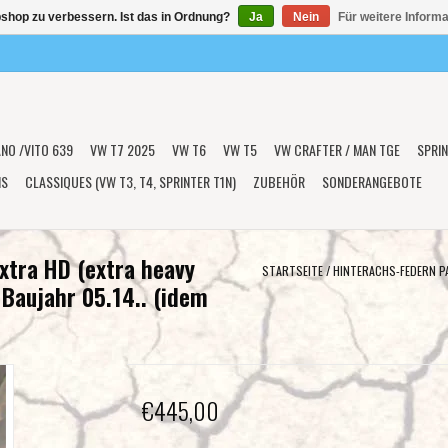
shop zu verbessern. Ist das in Ordnung?
Ja
Nein
Für weitere Inform
ANO /VITO 639
VW T7 2025
VW T6
VW T5
VW CRAFTER / MAN TGE
SPRIN
NS
CLASSIQUES (VW T3, T4, SPRINTER T1N)
ZUBEHÖR
SONDERANGEBOTE
xtra HD (extra heavy
STARTSEITE
/
HINTERACHS-FEDERN PA
, Baujahr 05.14.. (idem
€445,00