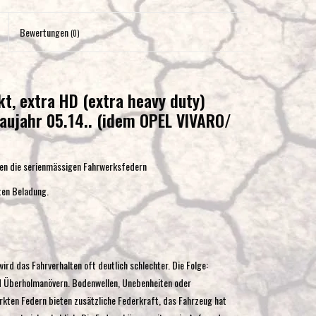
Eingabetaste,
um
Bewertungen
(0)
zum
ausgewählten
Suchergebnis
t, extra HD (extra heavy duty)
zu
 Baujahr 05.14.. (idem OPEL VIVARO/
gelangen.
Benutzer
von
tzen die serienmässigen Fahrwerksfedern
Touchgeräten
können
ten Beladung.
Touch-
und
Streichgesten
verwenden.
d das Fahrverhalten oft deutlich schlechter. Die Folge:
nd Überholmanövern. Bodenwellen, Unebenheiten oder
ärkten Federn bieten zusätzliche Federkraft, das Fahrzeug hat