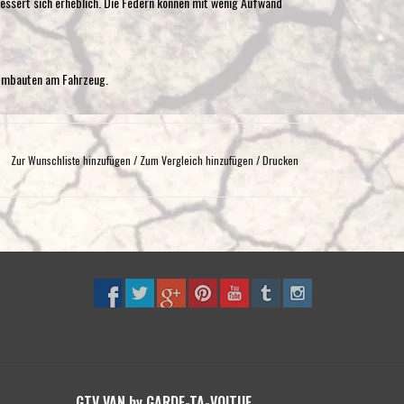
bessert sich erheblich. Die Federn können mit wenig Aufwand
 Umbauten am Fahrzeug.
Zur Wunschliste hinzufügen
/
Zum Vergleich hinzufügen
/
Drucken
 geliefert. Der ordnungsgemäße Einbau muss durch eine
GTV VAN by GARDE-TA-VOITUE