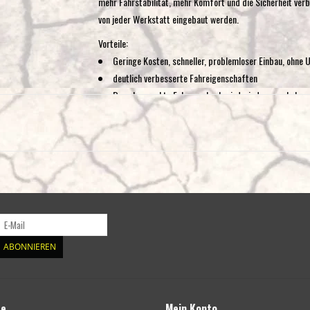
mehr Fahrstabilität, mehr Komfort und die Sicherheit ver
von jeder Werkstatt eingebaut werden.
Vorteile:
Geringe Kosten, schneller, problemloser Einbau, ohne
deutlich verbesserte Fahreigenschaften
Das abgesackte Fahrzeugheck wird wieder angehoben
Der Satz wird mit einem Teilegutachten vom RWTÜV Essen
zugelassene Prüforganisation bestätigt werden.
Produkt ähnl. der Abbildung
ABONNIEREN
te
Mein Konto