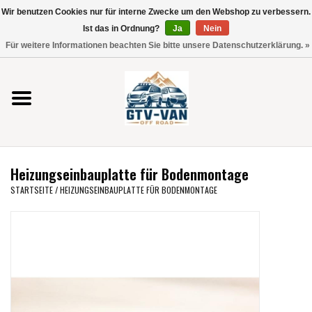
Wir benutzen Cookies nur für interne Zwecke um den Webshop zu verbessern.
Verwende
Ist das in Ordnung?
Ja
Nein
die
0 Artikel - €0,00
Für weitere Informationen beachten Sie bitte unsere Datenschutzerklärung. »
Pfeile
Startseite
nach
oben
und
Vito / V-Klasse 447
unten,
um
Viano /Vito 639
das
Heizungseinbauplatte für Bodenmontage
verfügbare
VW T7 2025
STARTSEITE
/
HEIZUNGSEINBAUPLATTE FÜR BODENMONTAGE
Ergebnis
auszuwählen.
VW T6
Drücke
die
Eingabetaste,
VW T5
um
zum
VW CRAFTER / MAN TGE