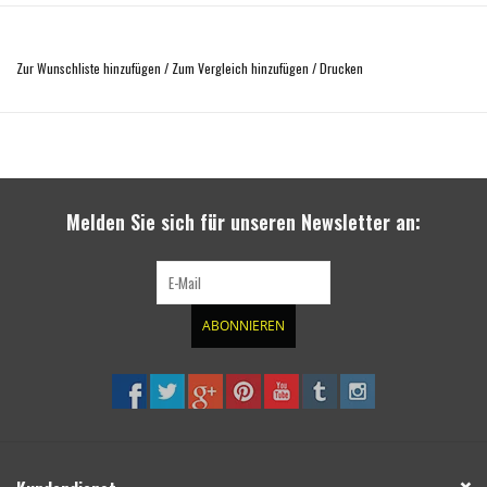
Diese Halterung aus Aluminium ermöglicht die Befestigung der Maxtrax-Platten
auf dem Dach des Kofferraums N4-GAEC150 N4-Offroad.
Zur Wunschliste hinzufügen
/
Zum Vergleich hinzufügen
/
Drucken
Komplettes Set:
Aluminiumhalterung
Melden Sie sich für unseren Newsletter an:
MAXTRAX-Schnellbefestigung
Schrauben
Anleitung
ABONNIEREN
MERCEDES:
Sprinter W907 4x4 (2018 -> )