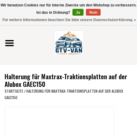
Wir benutzen Cookies nur für interne Zwecke um den Webshop zu verbessern.
Verwende
Ist das in Ordnung?
Ja
Nein
die
0 Artikel - €0,00
Für weitere Informationen beachten Sie bitte unsere Datenschutzerklärung. »
Pfeile
Startseite
nach
oben
und
Vito / V-Klasse 447
unten,
um
Viano /Vito 639
das
Halterung für Maxtrax-Traktionsplatten auf der
verfügbare
VW T7 2025
Alubox GAEC150
Ergebnis
STARTSEITE
/
HALTERUNG FÜR MAXTRAX-TRAKTIONSPLATTEN AUF DER ALUBOX
auszuwählen.
GAEC150
VW T6
Drücke
die
Eingabetaste,
VW T5
um
zum
VW CRAFTER / MAN TGE