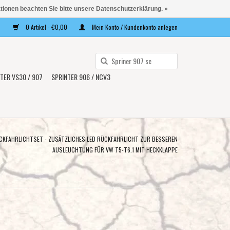
ationen beachten Sie bitte unsere Datenschutzerklärung. »
0 Artikel - €0,00
Mein Konto / Kundenkonto anlegen
Verwende
die
TER VS30 / 907
SPRINTER 906 / NCV3
Pfeile
nach
oben
und
unten,
CKFAHRLICHTSET - ZUSÄTZLICHES LED RÜCKFAHRLICHT ZUR BESSEREN
um
AUSLEUCHTUNG FÜR VW T5-T6.1 MIT HECKKLAPPE
das
verfügbare
Ergebnis
auszuwählen.
Drücke
die