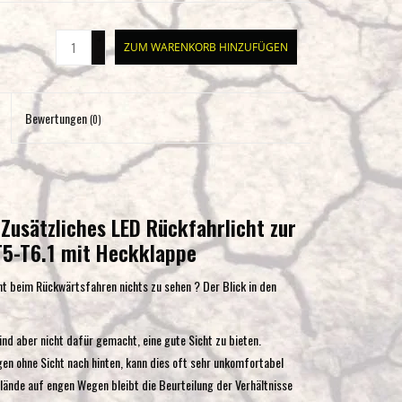
Eingabetaste,
um
+
ZUM WARENKORB HINZUFÜGEN
-
zum
ausgewählten
Suchergebnis
Bewertungen
(0)
zu
gelangen.
Benutzer
von
Touchgeräten
Zusätzliches LED Rückfahrlicht zur
können
T5-T6.1 mit Heckklappe
Touch-
und
ht beim Rückwärtsfahren nichts zu sehen ? Der Blick in den
Streichgesten
verwenden.
ind aber nicht dafür gemacht, eine gute Sicht zu bieten.
 ohne Sicht nach hinten, kann dies oft sehr unkomfortabel
ände auf engen Wegen bleibt die Beurteilung der Verhältnisse