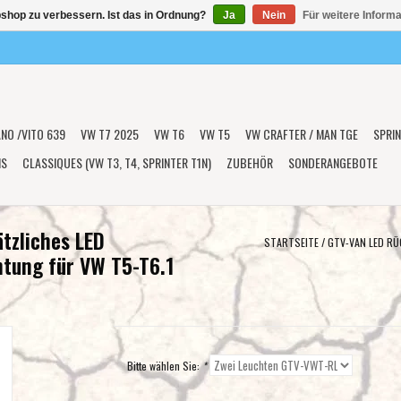
shop zu verbessern. Ist das in Ordnung?
Ja
Nein
Für weitere Inform
ANO /VITO 639
VW T7 2025
VW T6
VW T5
VW CRAFTER / MAN TGE
SPRIN
NS
CLASSIQUES (VW T3, T4, SPRINTER T1N)
ZUBEHÖR
SONDERANGEBOTE
tzliches LED
STARTSEITE
/
GTV-VAN LED RÜ
htung für VW T5-T6.1
Bitte wählen Sie:
*