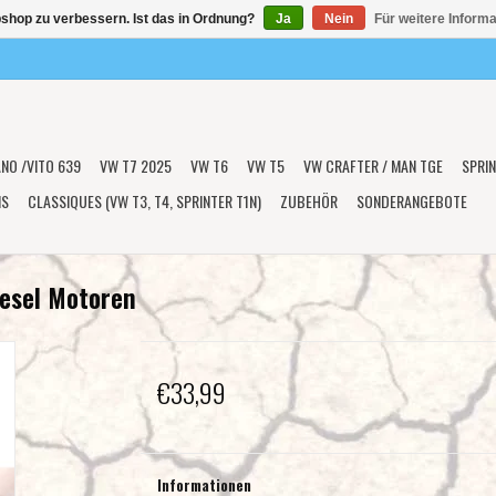
shop zu verbessern. Ist das in Ordnung?
Ja
Nein
Für weitere Inform
ANO /VITO 639
VW T7 2025
VW T6
VW T5
VW CRAFTER / MAN TGE
SPRIN
NS
CLASSIQUES (VW T3, T4, SPRINTER T1N)
ZUBEHÖR
SONDERANGEBOTE
iesel Motoren
€33,99
Informationen