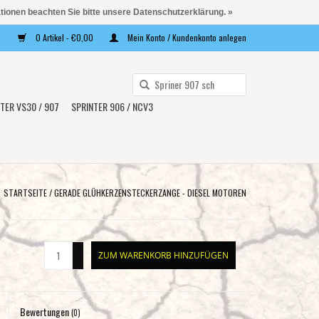
ationen beachten Sie bitte unsere Datenschutzerklärung. »
0 Artikel - €0,00
Mein Konto / Kundenkonto anlegen
Verwende
die
TER VS30 / 907
SPRINTER 906 / NCV3
Pfeile
nach
oben
und
unten,
STARTSEITE
/
GERADE GLÜHKERZENSTECKERZANGE - DIESEL MOTOREN
um
das
verfügbare
+
ZUM WARENKORB HINZUFÜGEN
Ergebnis
-
auszuwählen.
Drücke
Bewertungen
die
(0)