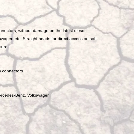
Eingabetaste,
um
zum
ausgewählten
nectors, without damage on the latest diesel
Suchergebnis
wagen etc. Straight heads for direct access on soft
zu
sure.
gelangen.
Benutzer
von
s connectors
Touchgeräten
können
Touch-
und
Mercedes-Benz, Volkswagen
Streichgesten
verwenden.