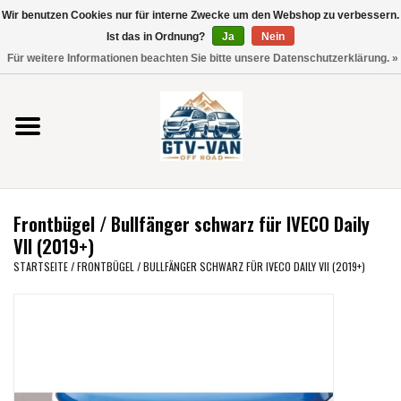
Wir benutzen Cookies nur für interne Zwecke um den Webshop zu verbessern.
Verwende
Ist das in Ordnung?
Ja
Nein
die
0 Artikel - €0,00
Für weitere Informationen beachten Sie bitte unsere Datenschutzerklärung. »
Pfeile
Startseite
nach
oben
und
Vito / V-Klasse 447
unten,
um
Viano /Vito 639
das
Frontbügel / Bullfänger schwarz für IVECO Daily
verfügbare
VW T7 2025
VII (2019+)
Ergebnis
STARTSEITE
/
FRONTBÜGEL / BULLFÄNGER SCHWARZ FÜR IVECO DAILY VII (2019+)
auszuwählen.
VW T6
Drücke
die
Eingabetaste,
VW T5
um
zum
VW CRAFTER / MAN TGE