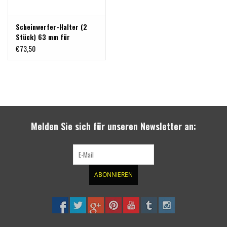
- Rohrdurchmesser 63 mm
Scheinwerfer-Halter (2
Stück) 63 mm für
Bullenfänger / Frontbügel
€73,50
Melden Sie sich für unseren Newsletter an:
ABONNIEREN