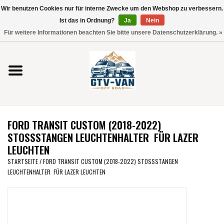
Wir benutzen Cookies nur für interne Zwecke um den Webshop zu verbessern.
Verwende
Ist das in Ordnung?
Ja
Nein
die
0 Artikel - €0,00
Für weitere Informationen beachten Sie bitte unsere Datenschutzerklärung. »
Pfeile
Startseite
nach
oben
und
Vito / V-Klasse 447
unten,
um
Viano /Vito 639
das
FORD TRANSIT CUSTOM (2018-2022)
verfügbare
VW T7 2025
STOSSSTANGEN LEUCHTENHALTER FÜR LAZER
Ergebnis
LEUCHTEN
auszuwählen.
VW T6
STARTSEITE
/
FORD TRANSIT CUSTOM (2018-2022) STOSSSTANGEN
Drücke
LEUCHTENHALTER FÜR LAZER LEUCHTEN
die
Eingabetaste,
VW T5
um
zum
VW CRAFTER / MAN TGE