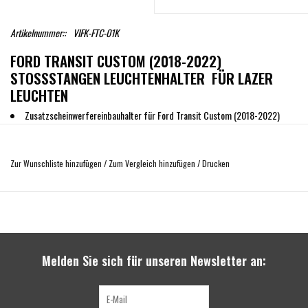
Artikelnummer::
VIFK-FTC-01K
FORD TRANSIT CUSTOM (2018-2022)
STOSSSTANGEN LEUCHTENHALTER FÜR LAZER
LEUCHTEN
Zusatzscheinwerfereinbauhalter für Ford Transit Custom (2018-2022)
Kompatibel mit Triple-R 1250 Standard, Elite+, Elite mit i-LBA, oder
Smartview
Zur Wunschliste hinzufügen
/
Zum Vergleich hinzufügen
/
Drucken
Vollkommen robust und sicher, mit zusätzlichem Schutz gegen Diebstahl
Fahrzeugverkabelungssätze und CANbus-Schnittstellen verfügbar
Vollkommen straßenzugelassen
Hergestellt in Großbritannien
Melden Sie sich für unseren Newsletter an:
Für eine robuste und absolut sichere Zusatzscheinwerferinstallation in
Erstausrüsterqualität wurde der Stoßstangenbefestigungssatz für den Ford
Transit Custom (2018-2022) speziell entwickelt und konstruiert, um nahtlos in