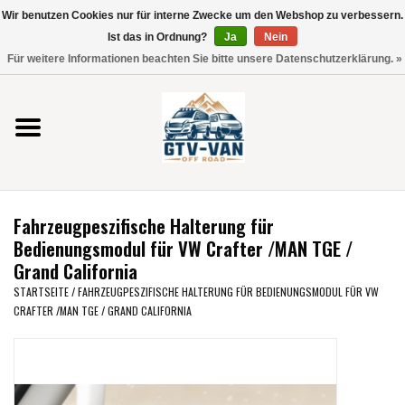
Wir benutzen Cookies nur für interne Zwecke um den Webshop zu verbessern.
Verwende
Ist das in Ordnung?
Ja
Nein
die
0 Artikel - €0,00
Für weitere Informationen beachten Sie bitte unsere Datenschutzerklärung. »
Pfeile
Startseite
nach
oben
und
Vito / V-Klasse 447
unten,
um
Viano /Vito 639
das
Fahrzeugpeszifische Halterung für
verfügbare
VW T7 2025
Bedienungsmodul für VW Crafter /MAN TGE /
Ergebnis
Grand California
auszuwählen.
VW T6
STARTSEITE
/
FAHRZEUGPESZIFISCHE HALTERUNG FÜR BEDIENUNGSMODUL FÜR VW
Drücke
CRAFTER /MAN TGE / GRAND CALIFORNIA
die
Eingabetaste,
VW T5
um
zum
VW CRAFTER / MAN TGE