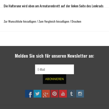
Die Halterung wird oben am Armaturenbrett auf der linken Seite des Lenkrads
platziert. In Sicht, aber nicht im Weg! Perfekt für Geräte, die nicht ständig mit
der rechten Hand bedient werden müssen - denn sie befinden sich im perfekten
Zur Wunschliste hinzufügen
/
Zum Vergleich hinzufügen
/
Drucken
Sichtwinkel, bei freier Sicht auf die Fahrbahn. Dafür werden die spezifischen
Voraussetzungen in Ihrem Fahrzeug genutzt. Die Montage ist kinderleicht und
werkzeugfrei. So richtet die Halterung keinen Schaden im Auto an. Fügt sich
perfekt ins Interieur des Fahrzeugs ein und hält bombenfest. Die ideale Basis
für unsere Bedienteilhalterung.
Melden Sie sich für unseren Newsletter an:
ABONNIEREN