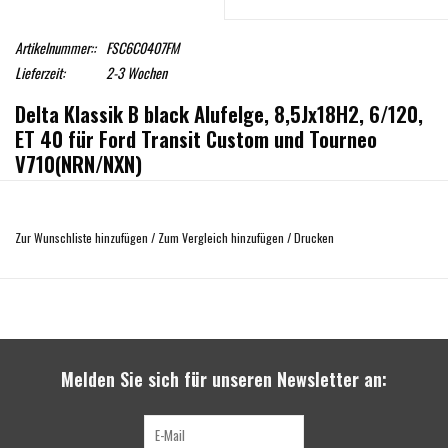
Artikelnummer::
FSC6C0407FM
Lieferzeit:
2-3 Wochen
Delta Klassik B black Alufelge, 8,5Jx18H2, 6/120,
ET 40 für Ford Transit Custom und Tourneo
V710(NRN/NXN)
Oberfläche: schwarz seidenmatt
Hochqualitative Off Road Felge
Zur Wunschliste hinzufügen
/
Zum Vergleich hinzufügen
/
Drucken
Traglast 1200 kg
Made in Germany
Zugelassen (TÜV-Gutachten) für Reifengrößen:
235/55/18 (1,5 cm mehr Bodenfreiheit im Vergleich zur Serie)
Melden Sie sich für unseren Newsletter an:
Andere Größen Sind per Einzelabnahme möglich (klären Sie dies bitte im
Vorfeld mit Ihrem Prüfer ab)