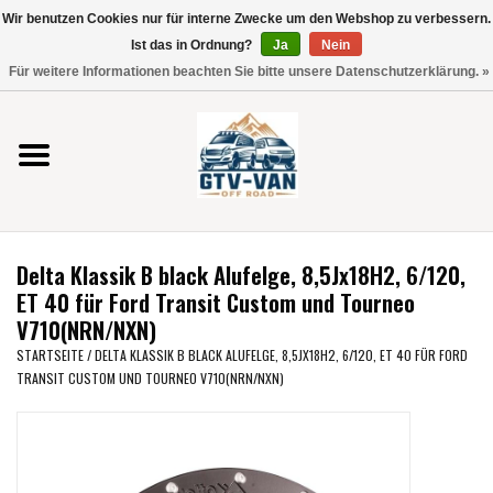
Wir benutzen Cookies nur für interne Zwecke um den Webshop zu verbessern.
Verwende
Ist das in Ordnung?
Ja
Nein
die
0 Artikel - €0,00
Für weitere Informationen beachten Sie bitte unsere Datenschutzerklärung. »
Pfeile
Startseite
nach
oben
und
Vito / V-Klasse 447
unten,
um
Viano /Vito 639
das
Delta Klassik B black Alufelge, 8,5Jx18H2, 6/120,
verfügbare
VW T7 2025
ET 40 für Ford Transit Custom und Tourneo
Ergebnis
V710(NRN/NXN)
auszuwählen.
VW T6
STARTSEITE
/
DELTA KLASSIK B BLACK ALUFELGE, 8,5JX18H2, 6/120, ET 40 FÜR FORD
Drücke
TRANSIT CUSTOM UND TOURNEO V710(NRN/NXN)
die
Eingabetaste,
VW T5
um
zum
VW CRAFTER / MAN TGE