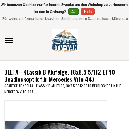
Wir benutzen Cookies nur für interne Zwecke um den Webshop zu verbessern.
Verwende
Ist das in Ordnung?
Ja
Nein
die
0 Artikel - €0,00
Für weitere Informationen beachten Sie bitte unsere Datenschutzerklärung. »
Pfeile
Startseite
nach
oben
und
Vito / V-Klasse 447
unten,
um
Viano /Vito 639
das
DELTA - KLassik B Alufelge, 18x8,5 5/112 ET40
verfügbare
VW T7 2025
Beadlockoptik für Mercedes Vito 447
Ergebnis
STARTSEITE
/
DELTA - KLASSIK B ALUFELGE, 18X8,5 5/112 ET40 BEADLOCKOPTIK FÜR
auszuwählen.
MERCEDES VITO 447
VW T6
Drücke
die
Eingabetaste,
VW T5
um
zum
VW CRAFTER / MAN TGE