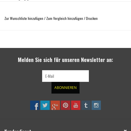
Oberfläche: schwarz
Hochqualitative Off Road Felge
Zur Wunschliste hinzufügen
/
Zum Vergleich hinzufügen
/
Drucken
Traglast 1100 kg
Made in Germany
mit Rabnabenabdeckung und Schrauben
mit TUV/ABE
Melden Sie sich für unseren Newsletter an:
ABONNIEREN