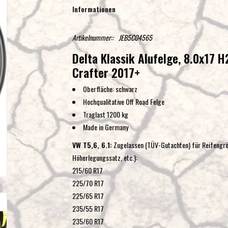
Informationen
Artikelnummer::
JEB5C04565
Delta Klassik Alufelge, 8.0x17 
Crafter 2017+
Oberfläche: schwarz
Hochqualitative Off Road Felge
Traglast 1200 kg
Made in Germany
VW T5,6, 6.1:
Zugelassen (TÜV-Gutachten) für Reifengrö
Höherlegungssatz, etc.):
215/60 R17
225/70 R17
225/65 R17
235/55 R17
235/60 R17