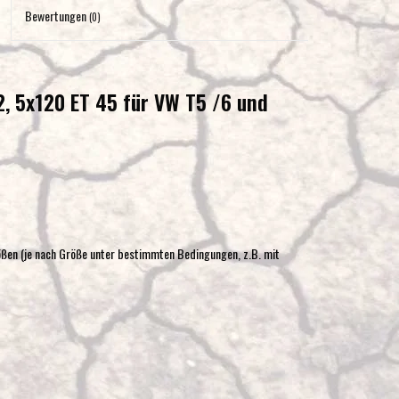
Eingabetaste,
Bewertungen
(0)
um
zum
ausgewählten
H2, 5x120 ET 45 für VW T5 /6 und
Suchergebnis
zu
gelangen.
Benutzer
von
Touchgeräten
können
ßen (je nach Größe unter bestimmten Bedingungen, z.B. mit
Touch-
und
Streichgesten
verwenden.