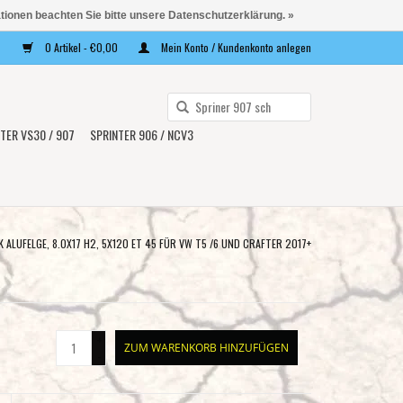
ationen beachten Sie bitte unsere Datenschutzerklärung. »
0 Artikel - €0,00
Mein Konto / Kundenkonto anlegen
Verwende
die
TER VS30 / 907
SPRINTER 906 / NCV3
Pfeile
nach
oben
und
unten,
K ALUFELGE, 8.0X17 H2, 5X120 ET 45 FÜR VW T5 /6 UND CRAFTER 2017+
um
das
verfügbare
Ergebnis
+
ZUM WARENKORB HINZUFÜGEN
auszuwählen.
-
Drücke
die