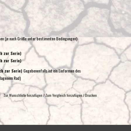
en (je nach Größe unter bestimmten Bedingungen):
h zur Serie)
ch zur Serie)
ch zur Serie)
Gegebenenfalls ist ein Einformen des
chlagenem Rad)
ch zur Serie)
Gegebenenfalls ist ein Einformen des
chlagenem Rad)
Zur Wunschliste hinzufügen
/
Zum Vergleich hinzufügen
/
Drucken