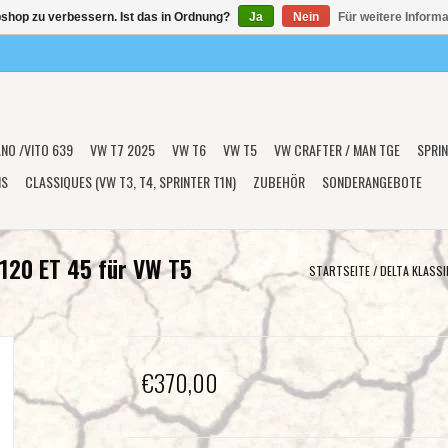
shop zu verbessern. Ist das in Ordnung?
Ja
Nein
Für weitere Inform
ANO /VITO 639
VW T7 2025
VW T6
VW T5
VW CRAFTER / MAN TGE
SPRIN
NS
CLASSIQUES (VW T3, T4, SPRINTER T1N)
ZUBEHÖR
SONDERANGEBOTE
x120 ET 45 für VW T5
STARTSEITE
/
DELTA KLASSI
€370,00