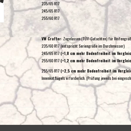
235/65 R17
245/65 R17
255/60 R17
VW Crafter:
Zugelassen (TÜV-Gutachten) für Reifengröß
235/60 R17 (entspricht Seriengröße im Durchmesser)
245/65 R17
(+1,8 cm mehr Bodenfreiheit im Vergleic
255/60 R17
(+1,2 cm mehr Bodenfreiheit im Verglei
255/65 R17
(+2,5 cm mehr Bodenfreiheit im Verglei
Innenkotflügels erforderlich. (Prüfung jeweils bei einges
265/65 R17
(+3,1 cm mehr Bodenfreiheit im Verglei
Innenkotflügels erforderlich. (Prüfung jeweils bei einges