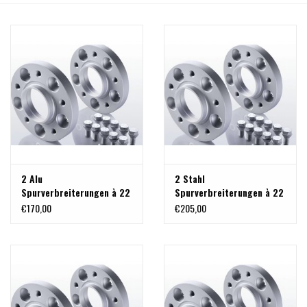
2 Alu
2 Stahl
Spurverbreiterungen à 22
Spurverbreiterungen à 22
mm 5x130 M14x1,5
mm 5x130 M14x1,5
€170,00
€205,00