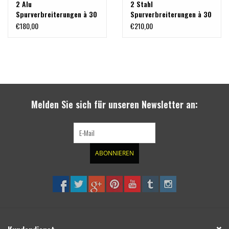
2 Alu
2 Stahl
Spurverbreiterungen à 30
Spurverbreiterungen à 30
mm 5x130 M14x1,5 für
mm 5x130 M14x1,5 für
€180,00
€210,00
Sprinter T1N
Sprinter T1N
Melden Sie sich für unseren Newsletter an:
ABONNIEREN