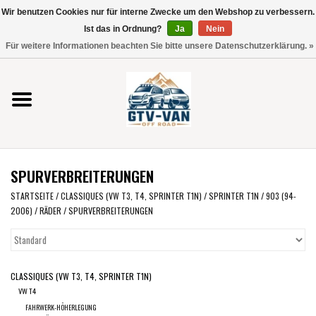
Wir benutzen Cookies nur für interne Zwecke um den Webshop zu verbessern.
Verwende
Ist das in Ordnung?
Ja
Nein
die
0 Artikel - €0,00
Für weitere Informationen beachten Sie bitte unsere Datenschutzerklärung. »
Pfeile
Startseite
nach
oben
und
Vito / V-Klasse 447
unten,
um
Viano /Vito 639
das
SPURVERBREITERUNGEN
verfügbare
VW T7 2025
Ergebnis
STARTSEITE
/
CLASSIQUES (VW T3, T4, SPRINTER T1N)
/
SPRINTER T1N / 903 (94-
2006)
/
RÄDER
/
SPURVERBREITERUNGEN
auszuwählen.
VW T6
Drücke
die
Eingabetaste,
VW T5
CLASSIQUES (VW T3, T4, SPRINTER T1N)
um
VW T4
zum
VW CRAFTER / MAN TGE
FAHRWERK-HÖHERLEGUNG