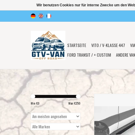
Wir benutzen Cookies nur für interne Zwecke um den Web
STARTSEITE
VITO / V-KLASSE 447
VI
FORD TRANSIT / + CUSTOM
ANDERE VA
ROCKER GUARD SLIDER
EXTENSION – SPRINTER
Min: €
0
Max: €
250
20222 (NUR FÜR 3,66m
von VAN COMP
ZUM WARENKORB HI