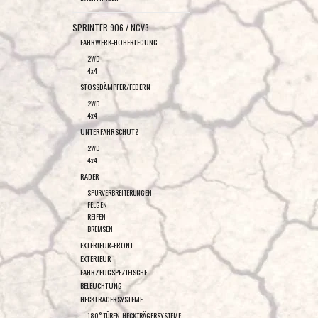
SPRINTER 906 / NCV3
FAHRWERK-HÖHERLEGUNG
2WD
4x4
STOSSDÄMPFER/FEDERN
2WD
4x4
UNTERFAHRSCHUTZ
2WD
4x4
RÄDER
SPURVERBREITERUNGEN
FELGEN
REIFEN
BREMSEN
EXTÉRIEUR-FRONT
EXTERIEUR
FAHRZEUGSPEZIFISCHE
BELEUCHTUNG
HECKTRÄGERSYSTEME
180° TÜREN-HECKTRÄGERSYSTEME