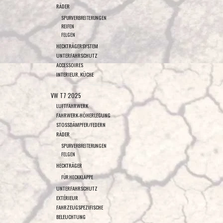
RÄDER
SPURVERBREITERUNGEN
REIFEN
FELGEN
HECKTRÄGERSYSTEM
UNTERFAHRSCHUTZ
ACCESSOIRES
INTERIEUR, KÜCHE
VW T7 2025
LUFTFAHRWERK
FAHRWERK-HÖHERLEGUNG
STOSSDÄMPFER/FEDERN
RÄDER
SPURVERBREITERUNGEN
FELGEN
HECKTRÄGER
FÜR HECKKLAPPE
UNTERFAHRSCHUTZ
EXTÉRIEUR
FAHRZEUGSPEZIFISCHE
BELEUCHTUNG