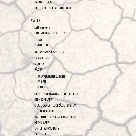
DACHAUFBAUTEN
INTERIEUR, SCHLAFDACH, KÜCHE
VW T6
Luftfahrwerk
FAHRWERK-HÖHERLEGUNG
2WD
4MOTION
STOSSDÄMPFER/FEDERN
ISLAND PAKET
MOTOR
RÄDER
SPURVERBREITERUNGEN
FELGEN
REIFEN
HECKTRÄGERSYSTEM « LIGHT » FÜR
DIE HECKKLAPPE
MODULARES HECKTRÄGERSYSTEM
FÜR HECKKLAPPE
RAD- UND UNIVERSALTRÄGER FÜR DIE
HECKKLAPPE
UNTERFAHRSCHUTZ
EXTÉRIEUR