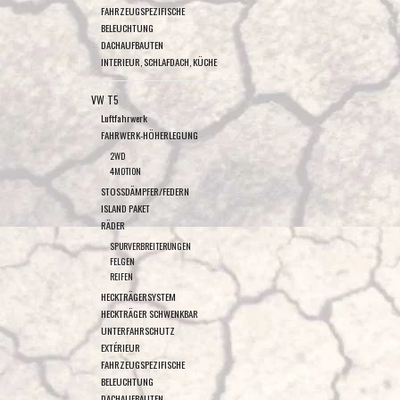
FAHRZEUGSPEZIFISCHE
BELEUCHTUNG
DACHAUFBAUTEN
INTERIEUR, SCHLAFDACH, KÜCHE
VW T5
Luftfahrwerk
FAHRWERK-HÖHERLEGUNG
2WD
4MOTION
STOSSDÄMPFER/FEDERN
ISLAND PAKET
RÄDER
SPURVERBREITERUNGEN
FELGEN
REIFEN
HECKTRÄGERSYSTEM
HECKTRÄGER SCHWENKBAR
UNTERFAHRSCHUTZ
EXTÉRIEUR
FAHRZEUGSPEZIFISCHE
BELEUCHTUNG
DACHAUFBAUTEN