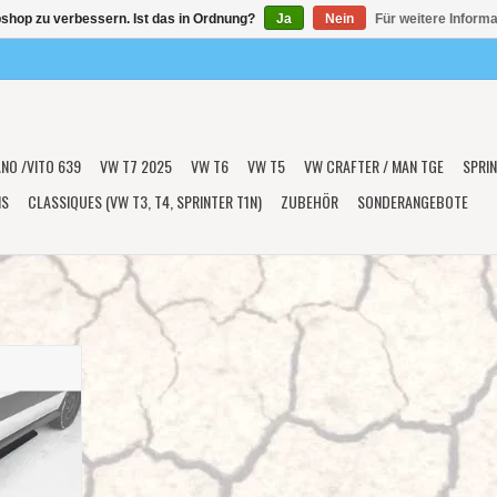
shop zu verbessern. Ist das in Ordnung?
Ja
Nein
Für weitere Inform
ANO /VITO 639
VW T7 2025
VW T6
VW T5
VW CRAFTER / MAN TGE
SPRIN
NS
CLASSIQUES (VW T3, T4, SPRINTER T1N)
ZUBEHÖR
SONDERANGEBOTE
 DOOR STEP
 4X4 2015-
 RADSTAND)
ASS
NZUFÜGEN