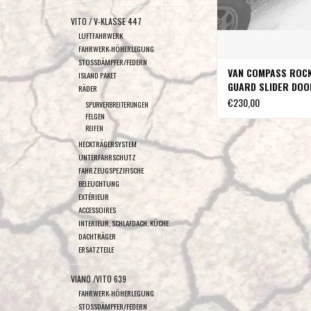
VITO / V-KLASSE 447
LUFTFAHRWERK
FAHRWERK-HÖHERLEGUNG
STOSSDÄMPFER/FEDERN
VAN COMPASS ROC
ISLAND PAKET
GUARD SLIDER DOO
RÄDER
EXTENSION – SPRI
€230,00
SPURVERBREITERUNGEN
2015-20222 (NUR 
FELGEN
3,66m RADSTAND) v
REIFEN
COMPASS
HECKTRÄGERSYSTEM
UNTERFAHRSCHUTZ
FAHRZEUGSPEZIFISCHE
BELEUCHTUNG
EXTÉRIEUR
ACCESSOIRES
INTERIEUR, SCHLAFDACH, KÜCHE
DACHTRÄGER
ERSATZTEILE
VIANO /VITO 639
FAHRWERK-HÖHERLEGUNG
STOSSDÄMPFER/FEDERN