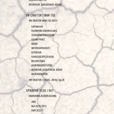
INTERIEUR, SCHLAFDACH, KÜCHE
VW CRAFTER / MAN TGE
VW CRAFTER MAN TGE 2017+
Luftfahrwerk
FAHRWERK-HÖHERLEGUNG
STOSSDÄMPFER/FEDERN
ISLAND PAKET
RÄDER
UNTERFAHRSCHUTZ
EXTÉRIEUR
FAHRZEUGSPEZIFISCHE
BELEUCHTUNG
HECKTRÄGERSYSTEME
INTERIEUR, SCHLAFDACH, KÜCHE
DACHAUFBAUTEN
VW CRAFTER I (2006–2016), Typ 2E
SPRINTER VS30 / 907
FAHRWERK-HÖHERLEGUNG
2WD
4x4 2018-2021
AWD 2022+