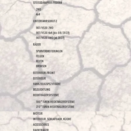
STOSSDÄMPFER/FEDERN
2WD
4x4
UNTERFAHRSCHUTZ
907/VS30 2WD
907/VS30 4x4 (bis 08/2022)
907/VS30 AWD (ab 2022)
RÄDER
SPURVERBREITERUNGEN
FELGEN
REIFEN
BREMSEN
EXTÉRIEUR-FRONT
EXTÉRIEUR
FAHRZEUGSPEZIFISCHE
BELEUCHTUNG
HECKTRÄGERSYSTEME
180° TÜREN-HECKTRÄGERSYSTEME
270° TÜREN-HECKTRÄGERSYSTEME
MOTOR
INTERIEUR, SCHLAFDACH, KÜCHE
ACCESSOIRES
DACHTRÄGER