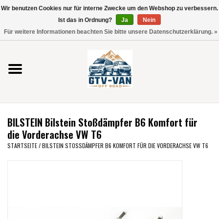
Wir benutzen Cookies nur für interne Zwecke um den Webshop zu verbessern.
Verwende
Ist das in Ordnung?
Ja
Nein
die
0 Artikel - €0,00
Für weitere Informationen beachten Sie bitte unsere Datenschutzerklärung. »
Pfeile
Startseite
nach
oben
und
Vito / V-Klasse 447
unten,
um
Viano /Vito 639
das
BILSTEIN Bilstein Stoßdämpfer B6 Komfort für
verfügbare
VW T7 2025
die Vorderachse VW T6
Ergebnis
STARTSEITE
/
BILSTEIN STOSSDÄMPFER B6 KOMFORT FÜR DIE VORDERACHSE VW T6
auszuwählen.
VW T6
Drücke
die
Eingabetaste,
VW T5
um
zum
VW CRAFTER / MAN TGE