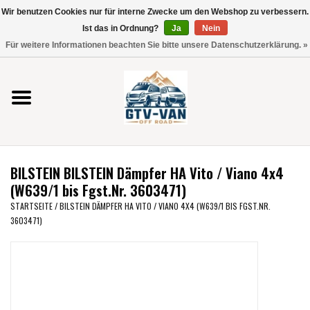
Wir benutzen Cookies nur für interne Zwecke um den Webshop zu verbessern.
Verwende
Ist das in Ordnung?
Ja
Nein
die
0 Artikel - €0,00
Für weitere Informationen beachten Sie bitte unsere Datenschutzerklärung. »
Pfeile
Startseite
nach
oben
und
Vito / V-Klasse 447
unten,
um
Viano /Vito 639
das
BILSTEIN BILSTEIN Dämpfer HA Vito / Viano 4x4
verfügbare
VW T7 2025
(W639/1 bis Fgst.Nr. 3603471)
Ergebnis
STARTSEITE
/
BILSTEIN DÄMPFER HA VITO / VIANO 4X4 (W639/1 BIS FGST.NR.
auszuwählen.
3603471)
VW T6
Drücke
die
Eingabetaste,
VW T5
um
zum
VW CRAFTER / MAN TGE