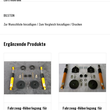
Ersetzt MERCEDES-BENZ OEM- A6393261400 , A6393262200
BILSTEIN
Zur Wunschliste hinzufügen
/
Zum Vergleich hinzufügen
/
Drucken
Ergänzende Produkte
Fahrzeug-Höherlegung für
Fahrzeug-Höherlegung für