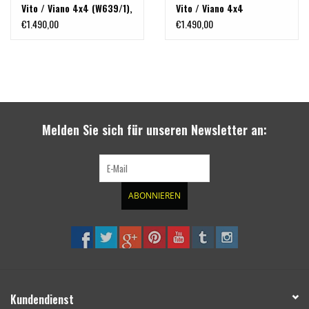
Vito / Viano 4x4 (W639/1),
Vito / Viano 4x4
Bj. 2003 - 2010
(W639/2..5), ab MJ 2011
€1.490,00
€1.490,00
Melden Sie sich für unseren Newsletter an:
ABONNIEREN
Kundendienst