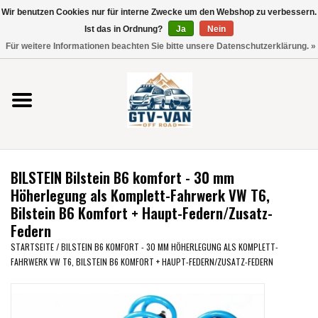
Wir benutzen Cookies nur für interne Zwecke um den Webshop zu verbessern.
Verwende
Ist das in Ordnung?
Ja
Nein
die
0 Artikel - €0,00
Für weitere Informationen beachten Sie bitte unsere Datenschutzerklärung. »
Pfeile
Startseite
nach
oben
und
Vito / V-Klasse 447
unten,
um
Viano /Vito 639
das
BILSTEIN Bilstein B6 komfort - 30 mm
verfügbare
VW T7 2025
Höherlegung als Komplett-Fahrwerk VW T6,
Ergebnis
Bilstein B6 Komfort + Haupt-Federn/Zusatz-
auszuwählen.
Federn
VW T6
Drücke
STARTSEITE
/
BILSTEIN B6 KOMFORT - 30 MM HÖHERLEGUNG ALS KOMPLETT-
die
FAHRWERK VW T6, BILSTEIN B6 KOMFORT + HAUPT-FEDERN/ZUSATZ-FEDERN
Eingabetaste,
VW T5
um
zum
VW CRAFTER / MAN TGE