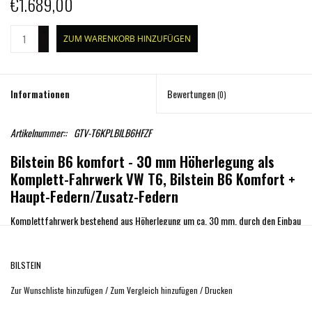
€1.689,00
+
ZUM WARENKORB HINZUFÜGEN
-
Informationen
Bewertungen
(0)
Artikelnummer::
GTV-T6KPLBILB6HFZF
Bilstein B6 komfort - 30 mm Höherlegung als
Komplett-Fahrwerk VW T6, Bilstein B6 Komfort +
Haupt-Federn/Zusatz-Federn
Komplettfahrwerk bestehend aus Höherlegung um ca. 30 mm, durch den Einbau
von Fahrwerksfedern an der Vorderachse und Zusatz-Federn + Füllscheibe, die
in die hinteren Fahrwerksfedern verbaut werden + Bilstein Stoßdämpfer B6
BILSTEIN
Komfort.
Zur Wunschliste hinzufügen
/
Zum Vergleich hinzufügen
/
Drucken