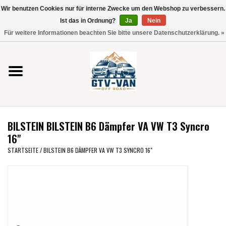
Wir benutzen Cookies nur für interne Zwecke um den Webshop zu verbessern.
Verwende
Ist das in Ordnung?
Ja
Nein
die
0 Artikel - €0,00
Für weitere Informationen beachten Sie bitte unsere Datenschutzerklärung. »
Pfeile
Startseite
nach
oben
und
Vito / V-Klasse 447
unten,
um
Viano /Vito 639
das
BILSTEIN BILSTEIN B6 Dämpfer VA VW T3 Syncro
verfügbare
VW T7 2025
16"
Ergebnis
STARTSEITE
/
BILSTEIN B6 DÄMPFER VA VW T3 SYNCRO 16"
auszuwählen.
VW T6
Drücke
die
Eingabetaste,
VW T5
um
zum
VW CRAFTER / MAN TGE