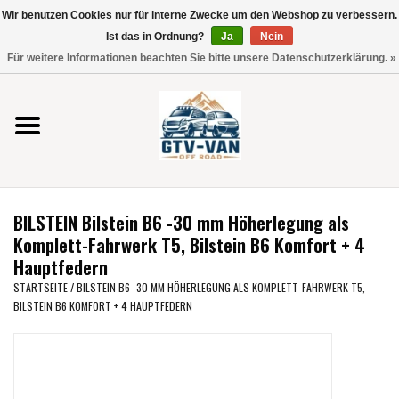
Wir benutzen Cookies nur für interne Zwecke um den Webshop zu verbessern.
Verwende
Ist das in Ordnung?
Ja
Nein
die
0 Artikel - €0,00
Für weitere Informationen beachten Sie bitte unsere Datenschutzerklärung. »
Pfeile
Startseite
nach
oben
und
Vito / V-Klasse 447
unten,
um
Viano /Vito 639
das
BILSTEIN Bilstein B6 -30 mm Höherlegung als
verfügbare
VW T7 2025
Komplett-Fahrwerk T5, Bilstein B6 Komfort + 4
Ergebnis
Hauptfedern
auszuwählen.
VW T6
STARTSEITE
/
BILSTEIN B6 -30 MM HÖHERLEGUNG ALS KOMPLETT-FAHRWERK T5,
Drücke
BILSTEIN B6 KOMFORT + 4 HAUPTFEDERN
die
Eingabetaste,
VW T5
um
zum
VW CRAFTER / MAN TGE