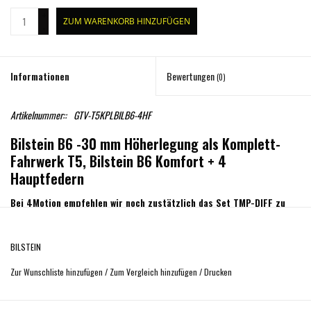
+
ZUM WARENKORB HINZUFÜGEN
-
Informationen
Bewertungen
(0)
Artikelnummer::
GTV-T5KPLBILB6-4HF
Bilstein B6 -30 mm Höherlegung als Komplett-
Fahrwerk T5, Bilstein B6 Komfort + 4
Hauptfedern
Bei 4Motion empfehlen wir noch zustätzlich das Set TMP-DIFF zu
bestellen
Komplettfahrwerk bestehend aus Höherlegung um ca. 30 mm, durch den Einbau
BILSTEIN
von 4 Hauptfahrwerksfedern und Bilstein Stoßdämpfer B6 Komfort.
Zur Wunschliste hinzufügen
/
Zum Vergleich hinzufügen
/
Drucken
Die Stoßdämpfer Bilstein B6 komfort zeichnen sich durch folgende