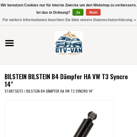
Wir benutzen Cookies nur für interne Zwecke um den Webshop zu verbessern.
Verwende
Ist das in Ordnung?
Ja
Nein
die
0 Artikel - €0,00
Für weitere Informationen beachten Sie bitte unsere Datenschutzerklärung. »
Pfeile
Startseite
nach
oben
und
Vito / V-Klasse 447
unten,
um
Viano /Vito 639
das
BILSTEIN BILSTEIN B4 Dämpfer HA VW T3 Syncro
verfügbare
VW T7 2025
14"
Ergebnis
STARTSEITE
/
BILSTEIN B4 DÄMPFER HA VW T3 SYNCRO 14"
auszuwählen.
VW T6
Drücke
die
Eingabetaste,
VW T5
um
zum
VW CRAFTER / MAN TGE