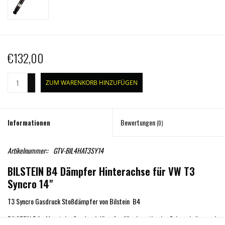
€132,00
+
ZUM WARENKORB HINZUFÜGEN
-
Informationen
Bewertungen
(0)
Artikelnummer::
GTV-BIL4HAT3SY14
BILSTEIN B4 Dämpfer Hinterachse für VW T3
Syncro 14"
T3 Syncro Gasdruck Stoßdämpfer von Bilstein B4
BILSTEIN B4.- Monotube Gasdruckdämpfer für ein optimales Fahrverhalten und