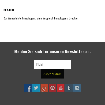
das Optimum an Fahrgefühl und Sicherheit.
BILSTEIN
Lieferumfang: 1x Stück
Zur Wunschliste hinzufügen
/
Zum Vergleich hinzufügen
/
Drucken
Melden Sie sich für unseren Newsletter an:
ABONNIEREN