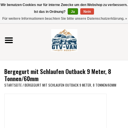
Wir benutzen Cookies nur für interne Zwecke um den Webshop zu verbessern.
Verwende
Ist das in Ordnung?
Ja
Nein
die
0 Artikel - €0,00
Für weitere Informationen beachten Sie bitte unsere Datenschutzerklärung. »
Pfeile
Startseite
nach
oben
und
Vito / V-Klasse 447
unten,
um
Viano /Vito 639
das
Bergegurt mit Schlaufen Outback 9 Meter, 8
verfügbare
VW T7 2025
Tonnen/60mm
Ergebnis
STARTSEITE
/
BERGEGURT MIT SCHLAUFEN OUTBACK 9 METER, 8 TONNEN/60MM
auszuwählen.
VW T6
Drücke
die
Eingabetaste,
VW T5
um
zum
VW CRAFTER / MAN TGE