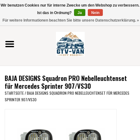
Wir benutzen Cookies nur für interne Zwecke um den Webshop zu verbessern.
Verwende
Ist das in Ordnung?
Ja
Nein
die
0 Artikel - €0,00
Für weitere Informationen beachten Sie bitte unsere Datenschutzerklärung. »
Pfeile
Startseite
nach
oben
und
Vito / V-Klasse 447
unten,
um
Viano /Vito 639
das
BAJA DESIGNS Squadron PRO Nebelleuchtenset
verfügbare
VW T7 2025
für Mercedes Sprinter 907/VS30
Ergebnis
STARTSEITE
/
BAJA DESIGNS SQUADRON PRO NEBELLEUCHTENSET FÜR MERCEDES
auszuwählen.
SPRINTER 907/VS30
VW T6
Drücke
die
Eingabetaste,
VW T5
um
zum
VW CRAFTER / MAN TGE