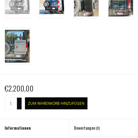
€2.200,00
+
ZUM WARENKORB HINZUFÜGEN
-
Informationen
Bewertungen
(0)