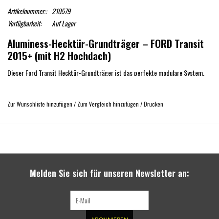
Artikelnummer::
210579
Verfügbarkeit:
Auf Lager
Aluminess-Hecktür-Grundträger – FORD Transit
2015+ (mit H2 Hochdach)
Dieser Ford Transit Hecktür-Grundträger ist das perfekte modulare System,
um mit dem Aufbau Ihres Offroad-Abenteuers zu beginnen! Dieser Träger wird
an den werkseitigen Befestigungspunkten montiert, sodass Sie nicht durch die
Zur Wunschliste hinzufügen
/
Zum Vergleich hinzufügen
/
Drucken
Hecktür Ihres Vans bohren müssen! Sobald Sie dieses Teil haben, können Sie
Ihrer Hecktür beliebige Zubehörteile wie Kisten hinzufügen.
Merkmale:
Pulverbeschichtetes strukturiertes Schwarz.
Keine Austauschscharniere!
Melden Sie sich für unseren Newsletter an:
Kein Bohren, keine Dellen: Anschraubbares Element – erfordert kein
Durchbohren Ihrer Tür.
Kompatibel mit Rückfahrsensoren.
Dynamische Gewichtskapazität: 90 kg bei gleichmäßiger Verteilung.