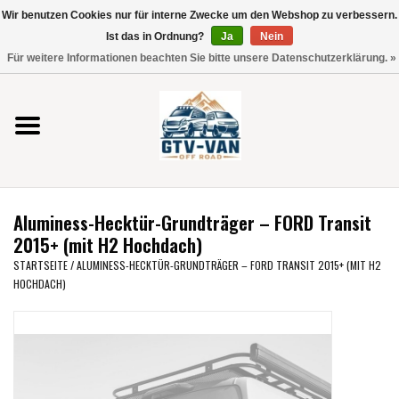
Wir benutzen Cookies nur für interne Zwecke um den Webshop zu verbessern.
Verwende
Ist das in Ordnung?
Ja
Nein
die
0 Artikel - €0,00
Für weitere Informationen beachten Sie bitte unsere Datenschutzerklärung. »
Pfeile
Startseite
nach
oben
und
Vito / V-Klasse 447
unten,
um
Viano /Vito 639
das
Aluminess-Hecktür-Grundträger – FORD Transit
verfügbare
VW T7 2025
2015+ (mit H2 Hochdach)
Ergebnis
STARTSEITE
/
ALUMINESS-HECKTÜR-GRUNDTRÄGER – FORD TRANSIT 2015+ (MIT H2
auszuwählen.
HOCHDACH)
VW T6
Drücke
die
Eingabetaste,
VW T5
um
zum
VW CRAFTER / MAN TGE