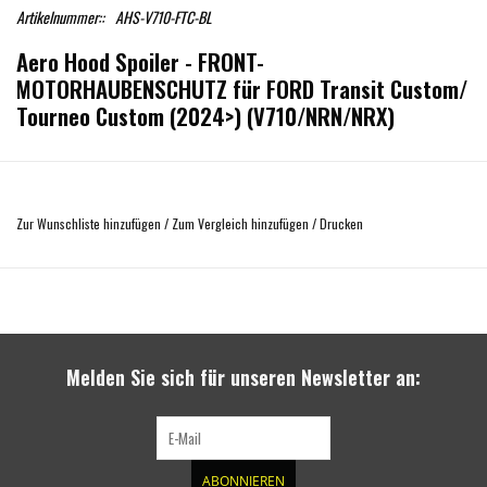
Artikelnummer::
AHS-V710-FTC-BL
Aero Hood Spoiler - FRONT-
MOTORHAUBENSCHUTZ für FORD Transit Custom/
Tourneo Custom (2024>) (V710/NRN/NRX)
Details
Zur Wunschliste hinzufügen
/
Zum Vergleich hinzufügen
/
Drucken
Moderne Wasserlacke sind sehr umweltfreundlich, aber leider auch relativ
weich und bieten nur wenig Schutz vor Steinen und Kies, die die Motorhauben
aller Fahrzeuge beschädigen können. Dieses Problem tritt das ganze Jahr über
auf, jedoch verstärkt in den wärmeren Monaten, wenn die Straßenoberflächen
Melden Sie sich für unseren Newsletter an:
weicher werden und sich Splitter lösen können.
Motorhaubenschutzvorrichtungen wurden entwickelt, um dieses Problem zu
ABONNIEREN
verhindern. Sie werden aus robustem, schlagfestem ABS hergestellt und mit