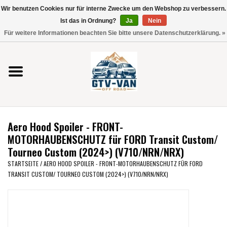
Wir benutzen Cookies nur für interne Zwecke um den Webshop zu verbessern.
Verwende
Ist das in Ordnung?
Ja
Nein
die
0 Artikel - €0,00
Für weitere Informationen beachten Sie bitte unsere Datenschutzerklärung. »
Pfeile
Startseite
nach
oben
und
Vito / V-Klasse 447
unten,
um
Viano /Vito 639
das
Aero Hood Spoiler - FRONT-
verfügbare
VW T7 2025
MOTORHAUBENSCHUTZ für FORD Transit Custom/
Ergebnis
Tourneo Custom (2024>) (V710/NRN/NRX)
auszuwählen.
VW T6
STARTSEITE
/
AERO HOOD SPOILER - FRONT-MOTORHAUBENSCHUTZ FÜR FORD
Drücke
TRANSIT CUSTOM/ TOURNEO CUSTOM (2024>) (V710/NRN/NRX)
die
Eingabetaste,
VW T5
um
zum
VW CRAFTER / MAN TGE