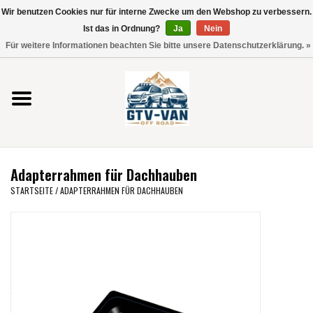
Wir benutzen Cookies nur für interne Zwecke um den Webshop zu verbessern.
Verwende
Ist das in Ordnung?
Ja
Nein
die
0 Artikel - €0,00
Für weitere Informationen beachten Sie bitte unsere Datenschutzerklärung. »
Pfeile
Startseite
nach
oben
und
Vito / V-Klasse 447
unten,
um
Viano /Vito 639
das
Adapterrahmen für Dachhauben
verfügbare
VW T7 2025
STARTSEITE
/
ADAPTERRAHMEN FÜR DACHHAUBEN
Ergebnis
auszuwählen.
VW T6
Drücke
die
Eingabetaste,
VW T5
um
zum
VW CRAFTER / MAN TGE