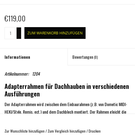
€119,00
+
ZUM WARENKORB HINZUFÜGEN
-
Informationen
Bewertungen
(0)
Artikelnummer::
1204
Adapterrahmen für Dachhauben in verschiedenen
Ausführungen
Der Adapterrahmen wird zwischen dem Einbaurahmen (z.B. von Dometic MIDI-
HEKI/Style, Remis, ect.) und dem Dachblech montiert. Der Rahmen gleicht die
Dachstreben und das konvexe Dachblech aus. Somit erzeugt er eine horizontale
und gerade Einbausituation für die Dachhaubenmontage.
Zur Wunschliste hinzufügen
/
Zum Vergleich hinzufügen
/
Drucken