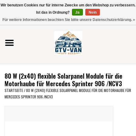
Wir benutzen Cookies nur für interne Zwecke um den Webshop zu verbessern.
Verwende
Ist das in Ordnung?
Ja
Nein
die
0 Artikel - €0,00
Für weitere Informationen beachten Sie bitte unsere Datenschutzerklärung. »
Pfeile
Startseite
nach
oben
und
Vito / V-Klasse 447
unten,
um
Viano /Vito 639
das
80 W (2x40) flexible Solarpanel Module für die
verfügbare
VW T7 2025
Motorhaube für Mercedes Sprinter 906 /NCV3
Ergebnis
STARTSEITE
/
80 W (2X40) FLEXIBLE SOLARPANEL MODULE FÜR DIE MOTORHAUBE FÜR
auszuwählen.
MERCEDES SPRINTER 906 /NCV3
VW T6
Drücke
die
Eingabetaste,
VW T5
um
zum
VW CRAFTER / MAN TGE