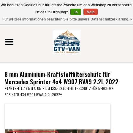
Wir benutzen Cookies nur für interne Zwecke um den Webshop zu verbessern.
Verwende
Ist das in Ordnung?
Ja
Nein
die
0 Artikel - €0,00
Für weitere Informationen beachten Sie bitte unsere Datenschutzerklärung. »
Pfeile
Startseite
nach
oben
und
Vito / V-Klasse 447
unten,
um
Viano /Vito 639
das
8 mm Aluminium-Kraftstofffilterschutz für
verfügbare
VW T7 2025
Mercedes Sprinter 4x4 W907 BVA9 2.2L 2022+
Ergebnis
STARTSEITE
/
8 MM ALUMINIUM-KRAFTSTOFFFILTERSCHUTZ FÜR MERCEDES
auszuwählen.
SPRINTER 4X4 W907 BVA9 2.2L 2022+
VW T6
Drücke
die
Eingabetaste,
VW T5
um
zum
VW CRAFTER / MAN TGE