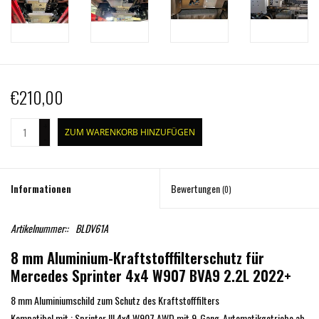
€210,00
+
ZUM WARENKORB HINZUFÜGEN
-
Informationen
Bewertungen
(0)
Artikelnummer::
BLDV61A
8 mm Aluminium-Kraftstofffilterschutz für
Mercedes Sprinter 4x4 W907 BVA9 2.2L 2022+
8 mm Aluminiumschild zum Schutz des Kraftstofffilters
Kompatibel mit : Sprinter III 4x4 W907 AWD mit 9-Gang-Automatikgetriebe ab