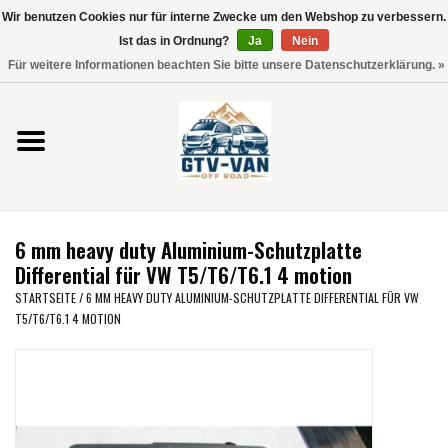
Wir benutzen Cookies nur für interne Zwecke um den Webshop zu verbessern.
Verwende
Ist das in Ordnung?
Ja
Nein
die
0 Artikel - €0,00
Für weitere Informationen beachten Sie bitte unsere Datenschutzerklärung. »
Pfeile
Startseite
nach
oben
und
Vito / V-Klasse 447
unten,
um
Viano /Vito 639
das
6 mm heavy duty Aluminium-Schutzplatte
verfügbare
VW T7 2025
Differential für VW T5/T6/T6.1 4 motion
Ergebnis
STARTSEITE
/
6 MM HEAVY DUTY ALUMINIUM-SCHUTZPLATTE DIFFERENTIAL FÜR VW
auszuwählen.
T5/T6/T6.1 4 MOTION
VW T6
Drücke
die
Eingabetaste,
VW T5
um
zum
VW CRAFTER / MAN TGE