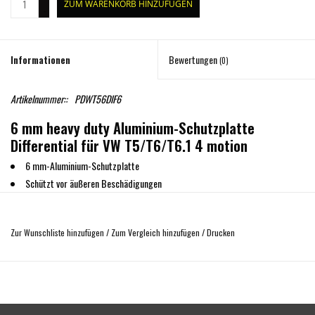
ZUM WARENKORB HINZUFÜGEN
-
Informationen
Bewertungen
(0)
Artikelnummer::
PDWT56DIF6
6 mm heavy duty Aluminium-Schutzplatte
Differential für VW T5/T6/T6.1 4 motion
6 mm-Aluminium-Schutzplatte
Schützt vor äußeren Beschädigungen
Inklusive aller Einbauteile und Einbauanleitung
einfache Montage ohne Veränderung des Fahrzeuges
Zur Wunschliste hinzufügen
/
Zum Vergleich hinzufügen
/
Drucken
4,8 kg