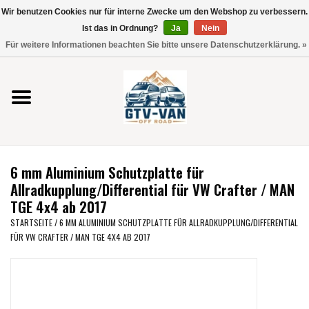
Wir benutzen Cookies nur für interne Zwecke um den Webshop zu verbessern.
Verwende
Ist das in Ordnung?
Ja
Nein
die
0 Artikel - €0,00
Für weitere Informationen beachten Sie bitte unsere Datenschutzerklärung. »
Pfeile
Startseite
nach
oben
und
Vito / V-Klasse 447
unten,
um
Viano /Vito 639
das
6 mm Aluminium Schutzplatte für
verfügbare
VW T7 2025
Allradkupplung/Differential für VW Crafter / MAN
Ergebnis
TGE 4x4 ab 2017
auszuwählen.
VW T6
STARTSEITE
/
6 MM ALUMINIUM SCHUTZPLATTE FÜR ALLRADKUPPLUNG/DIFFERENTIAL
Drücke
FÜR VW CRAFTER / MAN TGE 4X4 AB 2017
die
Eingabetaste,
VW T5
um
zum
VW CRAFTER / MAN TGE