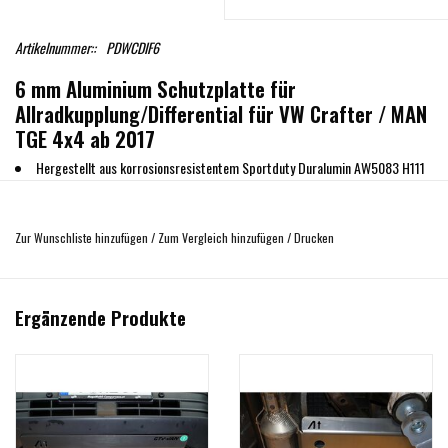
Artikelnummer::
PDWCDIF6
6 mm Aluminium Schutzplatte für
Allradkupplung/Differential für VW Crafter / MAN
TGE 4x4 ab 2017
Hergestellt aus korrosionsresistentem Sportduty Duralumin AW5083 H111
in 6 mm.
Schützt vor äußeren Beschädigungen
Zur Wunschliste hinzufügen
/
Zum Vergleich hinzufügen
/
Drucken
Inklusive aller Einbauteile
Gewicht circa 3,5 kg
Einbau bei uns vor Ort möglich
Ergänzende Produkte