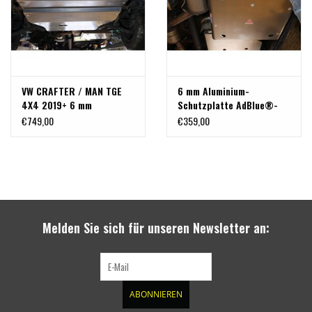
VW CRAFTER / MAN TGE
6 mm Aluminium-
4X4 2019+ 6 mm
Schutzplatte AdBlue®-
Aluminium
Tank für VW CRAFTER /
€749,00
€359,00
Unterfahrschutz für
MAN TGE 4X4 2019-
Motor, Kühler,
05/2021
Frontdifferential
Melden Sie sich für unseren Newsletter an:
ABONNIEREN