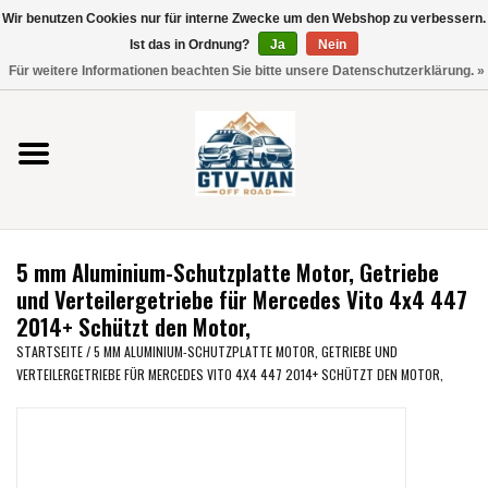
Wir benutzen Cookies nur für interne Zwecke um den Webshop zu verbessern.
Verwende
Ist das in Ordnung?
Ja
Nein
die
0 Artikel - €0,00
Für weitere Informationen beachten Sie bitte unsere Datenschutzerklärung. »
Pfeile
Startseite
nach
oben
und
Vito / V-Klasse 447
unten,
um
Viano /Vito 639
das
5 mm Aluminium-Schutzplatte Motor, Getriebe
verfügbare
VW T7 2025
und Verteilergetriebe für Mercedes Vito 4x4 447
Ergebnis
2014+ Schützt den Motor,
auszuwählen.
VW T6
STARTSEITE
/
5 MM ALUMINIUM-SCHUTZPLATTE MOTOR, GETRIEBE UND
Drücke
VERTEILERGETRIEBE FÜR MERCEDES VITO 4X4 447 2014+ SCHÜTZT DEN MOTOR,
die
Eingabetaste,
VW T5
um
zum
VW CRAFTER / MAN TGE