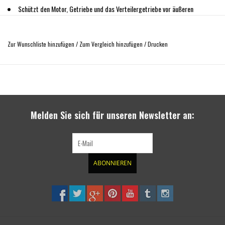
Schützt den Motor, Getriebe und das Verteilergetriebe vor äußeren
Beschädigungen
Inklusive aller Einbauteile und Einbauanleitung
Zur Wunschliste hinzufügen
/
Zum Vergleich hinzufügen
/
Drucken
einfache Montage ohne Bohren und Schweißen
kompatibel mit 7G und 9G Getrieben
mit Belüftungsöffnung für das Verteilergetriebe
19,5 kg
hergestellt aus 5 mm Aluminium
Die Produkte entsprechen der UNECE-Gesetzgebung R26/R61
Melden Sie sich für unseren Newsletter an:
nur für 4x4 und nicht AMG
ABONNIEREN