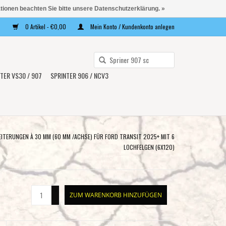
ationen beachten Sie bitte unsere Datenschutzerklärung. »
0 Artikel - €0,00
Mein Konto / Kundenkonto anlegen
Verwende
die
TER VS30 / 907
SPRINTER 906 / NCV3
Pfeile
nach
oben
und
unten,
ITERUNGEN À 30 MM (60 MM /ACHSE) FÜR FORD TRANSIT 2025+ MIT 6
um
LOCHFELGEN (6X120)
das
verfügbare
Ergebnis
+
ZUM WARENKORB HINZUFÜGEN
auszuwählen.
-
Drücke
die