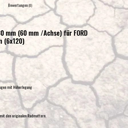
Eingabetaste,
Bewertungen
(0)
um
zum
ausgewählten
 30 mm (60 mm /Achse) für FORD
Suchergebnis
n (6x120)
zu
gelangen.
Benutzer
von
Touchgeräten
können
Touch-
ugen mit Höherlegung
und
Streichgesten
verwenden.
mit den originalen Radmuttern.