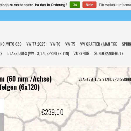
shop zu verbessern. Ist das in Ordnung?
Ja
Nein
Für weitere Inform
ANO /VITO 639
VW T7 2025
VW T6
VW T5
VW CRAFTER / MAN TGE
SPRIN
NS
CLASSIQUES (VW T3, T4, SPRINTER T1N)
ZUBEHÖR
SONDERANGEBOTE
mm (60 mm /Achse)
STARTSEITE
/
2 STAHL SPURVERBRE
felgen (6x120)
€239,00