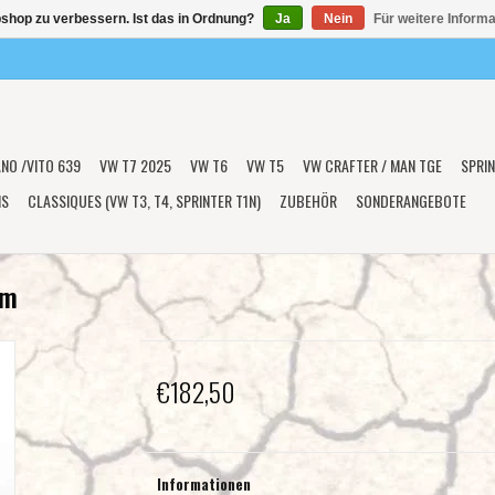
shop zu verbessern. Ist das in Ordnung?
Ja
Nein
Für weitere Inform
ANO /VITO 639
VW T7 2025
VW T6
VW T5
VW CRAFTER / MAN TGE
SPRIN
NS
CLASSIQUES (VW T3, T4, SPRINTER T1N)
ZUBEHÖR
SONDERANGEBOTE
mm
€182,50
Informationen