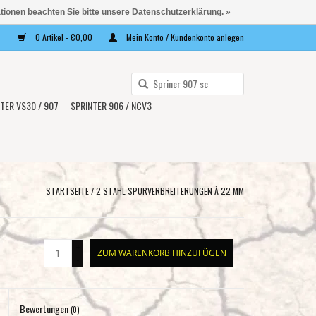
ationen beachten Sie bitte unsere Datenschutzerklärung. »
0 Artikel - €0,00
Mein Konto / Kundenkonto anlegen
Verwende
die
TER VS30 / 907
SPRINTER 906 / NCV3
Pfeile
nach
oben
und
unten,
STARTSEITE
/
2 STAHL SPURVERBREITERUNGEN À 22 MM
um
das
verfügbare
+
ZUM WARENKORB HINZUFÜGEN
Ergebnis
-
auszuwählen.
Drücke
Bewertungen
die
(0)