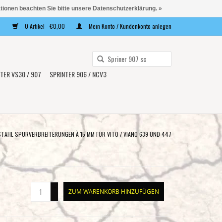
ationen beachten Sie bitte unsere Datenschutzerklärung. »
0 Artikel - €0,00
Mein Konto / Kundenkonto anlegen
Verwende
die
TER VS30 / 907
SPRINTER 906 / NCV3
Pfeile
nach
oben
und
unten,
STAHL SPURVERBREITERUNGEN À 15 MM FÜR VITO / VIANO 639 UND 447
um
das
verfügbare
Ergebnis
+
ZUM WARENKORB HINZUFÜGEN
auszuwählen.
-
Drücke
die