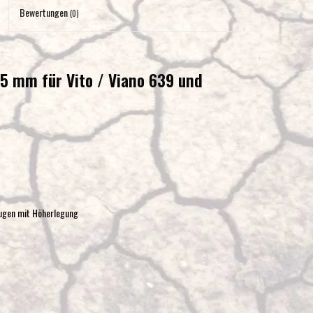
Eingabetaste,
Bewertungen
(0)
um
zum
ausgewählten
15 mm für Vito / Viano 639 und
Suchergebnis
zu
gelangen.
Benutzer
von
Touchgeräten
können
Touch-
ugen mit Höherlegung
und
Streichgesten
verwenden.