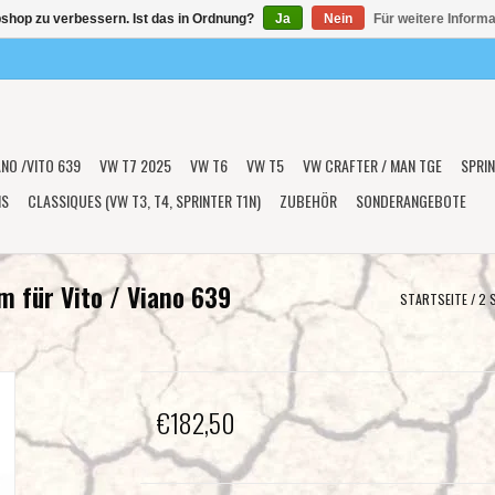
shop zu verbessern. Ist das in Ordnung?
Ja
Nein
Für weitere Inform
ANO /VITO 639
VW T7 2025
VW T6
VW T5
VW CRAFTER / MAN TGE
SPRIN
NS
CLASSIQUES (VW T3, T4, SPRINTER T1N)
ZUBEHÖR
SONDERANGEBOTE
m für Vito / Viano 639
STARTSEITE
/
2 
€182,50