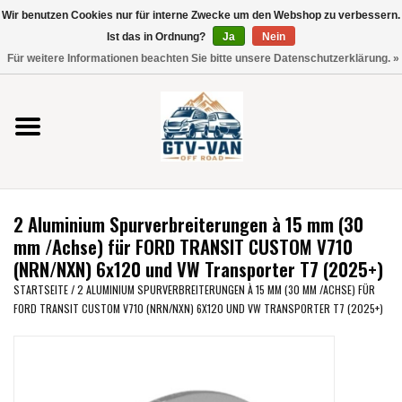
Wir benutzen Cookies nur für interne Zwecke um den Webshop zu verbessern.
Verwende
Ist das in Ordnung?
Ja
Nein
die
0 Artikel - €0,00
Für weitere Informationen beachten Sie bitte unsere Datenschutzerklärung. »
Pfeile
Startseite
nach
oben
und
Vito / V-Klasse 447
unten,
um
Viano /Vito 639
das
2 Aluminium Spurverbreiterungen à 15 mm (30
verfügbare
VW T7 2025
mm /Achse) für FORD TRANSIT CUSTOM V710
Ergebnis
(NRN/NXN) 6x120 und VW Transporter T7 (2025+)
auszuwählen.
VW T6
STARTSEITE
/
2 ALUMINIUM SPURVERBREITERUNGEN À 15 MM (30 MM /ACHSE) FÜR
Drücke
FORD TRANSIT CUSTOM V710 (NRN/NXN) 6X120 UND VW TRANSPORTER T7 (2025+)
die
Eingabetaste,
VW T5
um
zum
VW CRAFTER / MAN TGE