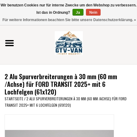
Wir benutzen Cookies nur für interne Zwecke um den Webshop zu verbessern.
Verwende
Ist das in Ordnung?
Ja
Nein
die
0 Artikel - €0,00
Für weitere Informationen beachten Sie bitte unsere Datenschutzerklärung. »
Pfeile
Startseite
nach
oben
und
Vito / V-Klasse 447
unten,
um
Viano /Vito 639
das
2 Alu Spurverbreiterungen à 30 mm (60 mm
verfügbare
VW T7 2025
/Achse) für FORD TRANSIT 2025+ mit 6
Ergebnis
Lochfelgen (61x120)
auszuwählen.
VW T6
STARTSEITE
/
2 ALU SPURVERBREITERUNGEN À 30 MM (60 MM /ACHSE) FÜR FORD
Drücke
TRANSIT 2025+ MIT 6 LOCHFELGEN (61X120)
die
Eingabetaste,
VW T5
um
zum
VW CRAFTER / MAN TGE