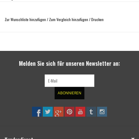
verbesserter Geradeauslauf
erhöhte Geländetauglichkeit
Zur Wunschliste hinzufügen
/
Zum Vergleich hinzufügen
/
Drucken
kompensiert den höheren Schwerpunkt bei 4x4 Fahrzeugen mit Höherlegung
mit vielen Rad-Reifen-Kombinationen verwendbar
TÜV geprüft mit Festigkeitszertifikat
einfache Montage
Melden Sie sich für unseren Newsletter an:
ABONNIEREN