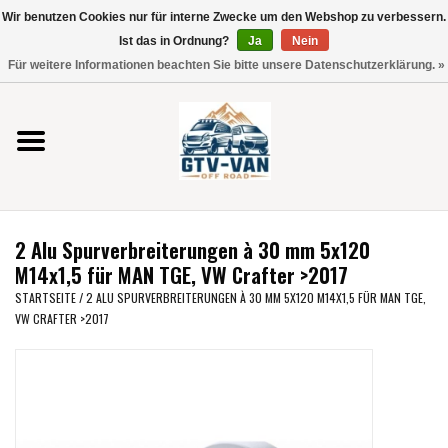
Wir benutzen Cookies nur für interne Zwecke um den Webshop zu verbessern.
Verwende
Ist das in Ordnung?
Ja
Nein
die
0 Artikel - €0,00
Für weitere Informationen beachten Sie bitte unsere Datenschutzerklärung. »
Pfeile
Startseite
nach
oben
und
Vito / V-Klasse 447
unten,
um
Viano /Vito 639
das
2 Alu Spurverbreiterungen à 30 mm 5x120
verfügbare
VW T7 2025
M14x1,5 für MAN TGE, VW Crafter >2017
Ergebnis
STARTSEITE
/
2 ALU SPURVERBREITERUNGEN À 30 MM 5X120 M14X1,5 FÜR MAN TGE,
auszuwählen.
VW CRAFTER >2017
VW T6
Drücke
die
Eingabetaste,
VW T5
um
zum
VW CRAFTER / MAN TGE