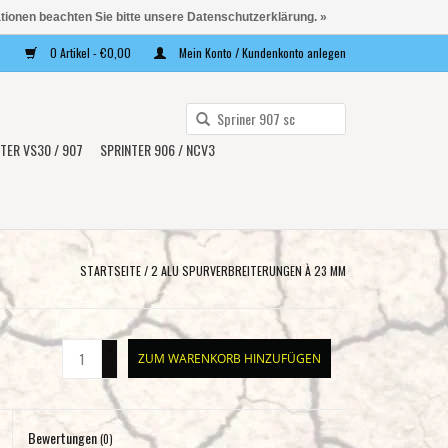
ationen beachten Sie bitte unsere Datenschutzerklärung. »
0 Artikel - €0,00
Mein Konto / Kundenkonto anlegen
Verwende
die
TER VS30 / 907
SPRINTER 906 / NCV3
Pfeile
nach
oben
und
unten,
STARTSEITE
/
2 ALU SPURVERBREITERUNGEN À 23 MM
um
das
verfügbare
+
ZUM WARENKORB HINZUFÜGEN
Ergebnis
-
auszuwählen.
Drücke
Bewertungen
die
(0)