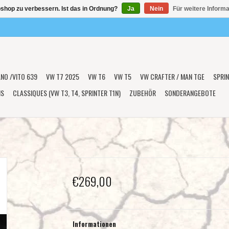
shop zu verbessern. Ist das in Ordnung?
Ja
Nein
Für weitere Inform
ANO /VITO 639
VW T7 2025
VW T6
VW T5
VW CRAFTER / MAN TGE
SPRIN
NS
CLASSIQUES (VW T3, T4, SPRINTER T1N)
ZUBEHÖR
SONDERANGEBOTE
€269,00
Informationen